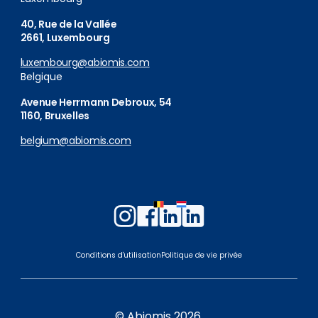
40, Rue de la Vallée
2661, Luxembourg
luxembourg@abiomis.com
Belgique
Avenue Herrmann Debroux, 54
1160, Bruxelles
belgium@abiomis.com
Follow
Follow
Follow
Follow
us
us
us
us
on
on
on
on
Conditions d'utilisation
Politique de vie privée
Instagram
Facebook
LinkedIn
LinkedIn
Belgium
Luxembourg
© Abiomis 2026.