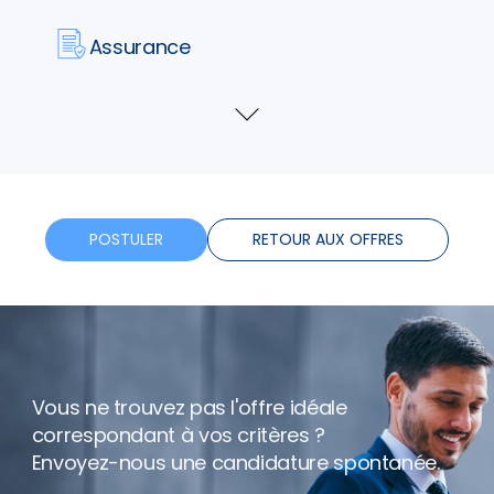
Assurance
Horaires flexibles
Voir
plus
Bonus
Télétravail
POSTULER
RETOUR AUX OFFRES
Vous ne trouvez pas l'offre idéale
correspondant à vos critères ?
Envoyez-nous une candidature spontanée.