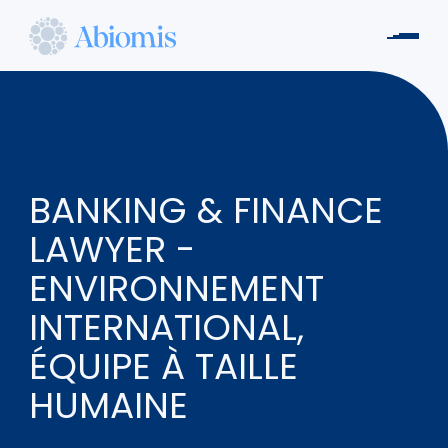
Aller
au
Men
contenu
Abiomis
principal
BANKING & FINANCE
LAWYER -
ENVIRONNEMENT
INTERNATIONAL,
ÉQUIPE À TAILLE
HUMAINE