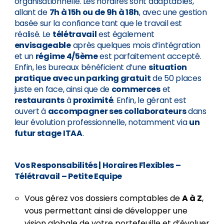
organisationnelle. Les horaires sont adaptables,
allant de
7h à 15h ou de 9h à 18h
, avec une gestion
basée sur la confiance tant que le travail est
réalisé. Le
télétravail
est également
envisageable
après quelques mois d’intégration
et un
régime 4/5ème
est parfaitement accepté.
Enfin, les bureaux bénéficient d’une
situation
pratique avec un parking gratuit
de 50 places
juste en face, ainsi que de
commerces
et
restaurants
à
proximité
. Enfin, le gérant est
ouvert à
accompagner ses collaborateurs
dans
leur évolution professionnelle, notamment via
un
futur stage ITAA
.
Vos Responsabilités
|
Horaires Flexibles –
Télétravail – Petite Equipe
Vous gérez vos dossiers comptables de
A à Z
,
vous permettant ainsi de développer une
vision globale de votre portefeuille et d’évoluer