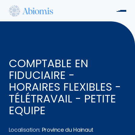
Aller
au
Men
contenu
Abiomis
principal
COMPTABLE EN
FIDUCIAIRE -
HORAIRES FLEXIBLES -
TÉLÉTRAVAIL - PETITE
EQUIPE
Localisation:
Province du Hainaut