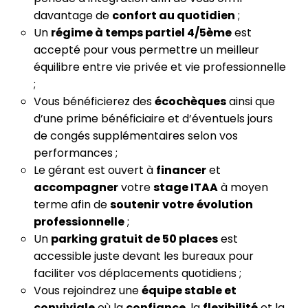
davantage de
confort au quotidien
;
Un
régime à temps partiel 4/5ème
est
accepté pour vous permettre un meilleur
équilibre entre vie privée et vie professionnelle
;
Vous bénéficierez des
écochèques
ainsi que
d’une prime bénéficiaire et d’éventuels jours
de congés supplémentaires selon vos
performances ;
Le gérant est ouvert à
financer
et
accompagner
votre
stage ITAA
à moyen
terme afin de
soutenir
votre
évolution
professionnelle
;
Un
parking gratuit de 50 places
est
accessible juste devant les bureaux pour
faciliter vos déplacements quotidiens ;
Vous rejoindrez une
équipe stable et
conviviale
où la
confiance
, la
flexibilité
et la