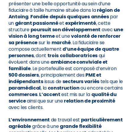
présenter une belle opportunité au sein d’une
fiduciaire à taille humaine située dans la
région de
Antoing
.
Fondée
depuis
quelques
années
par
un
gérant passionné
et
expérimenté
, cette
structure
poursuit son développement
avec
une
vision à long terme
et une
volonté de renforcer
sa présence
sur le
marché
. La fiduciaire se
compose actuellement
d’une équipe de quatre
personnes
, dont
trois
collaboratrices
qui
évoluent dans une
ambiance conviviale et
familiale
. Le portefeuille est composé d’environ
500 dossiers
, principalement des
PME et
indépendants
issus de
secteurs variés
tels que le
paramédical
, la
construction
ou encore certains
commerces
.
L’accent
est mis sur la
qualité du
service
ainsi que sur une
relation de proximité
avec les clients.
L’environnement
de travail est
particulièrement
agréable
grâce à une
grande flexibilité