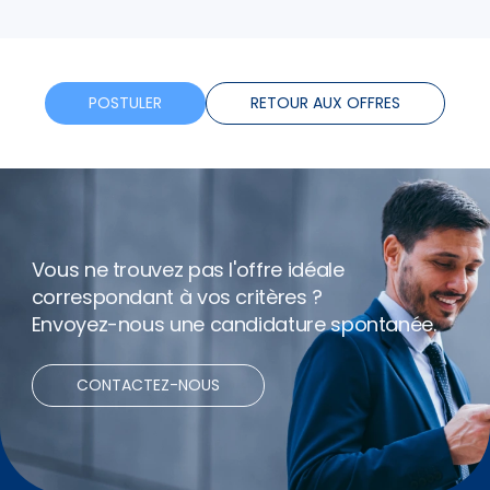
Tickets restaurants
Telephone
POSTULER
RETOUR AUX OFFRES
Assurance
Formation
Vous ne trouvez pas l'offre idéale
Horaires flexibles
correspondant à vos critères ?
Envoyez-nous une candidature spontanée.
Bonus
CONTACTEZ-NOUS
Net expenses
Télétravail