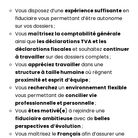
Vous disposez d’une
expérience suffisante
en
fiduciaire vous permettant d’être autonome
sur vos dossiers ;
Vous
maîtrisez la comptabilité générale
ainsi que
les déclarations TVA et les
déclarations fiscales
et souhaitez
continuer
à travailler
sur des dossiers complets ;
Vous
appréciez travailler
dans une
structure à taille humaine
où règnent
proximité et esprit
d’équipe
;
Vous
recherchez
un
environnement
flexible
vous permettant de
concilier vie
professionnelle et personnelle
;
Vous
êtes motivé(e
) à rejoindre une
fiduciaire
ambitieuse
avec de
belles
perspectives
d’évolution
;
Vous maîtrisez le
Français
afin d’assurer une