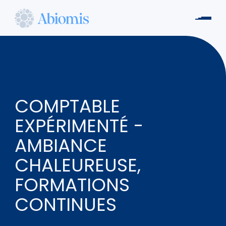
Aller
au
Men
contenu
Abiomis
principal
COMPTABLE
EXPÉRIMENTÉ -
AMBIANCE
CHALEUREUSE,
FORMATIONS
CONTINUES