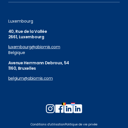
Luxembourg
40, Rue de la Vallée
2661, Luxembourg
luxembourg@abiomis.com
Belgique
Avenue Herrmann Debroux, 54
1160, Bruxelles
belgium@abiomis.com
Follow
Follow
Follow
Follow
us
us
us
us
on
on
on
on
Conditions d'utilisation
Politique de vie privée