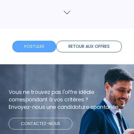
Assurance
Voir
plus
Formation
Horaires flexibles
POSTULER
RETOUR AUX OFFRES
Bonus
Télétravail
Vous ne trouvez pas l'offre idéale
correspondant à vos critères ?
Envoyez-nous une candidature spontanée.
CONTACTEZ-NOUS