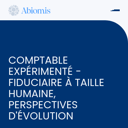
Aller
au
Men
contenu
Abiomis
principal
COMPTABLE
EXPÉRIMENTÉ -
FIDUCIAIRE À TAILLE
HUMAINE,
PERSPECTIVES
D'ÉVOLUTION