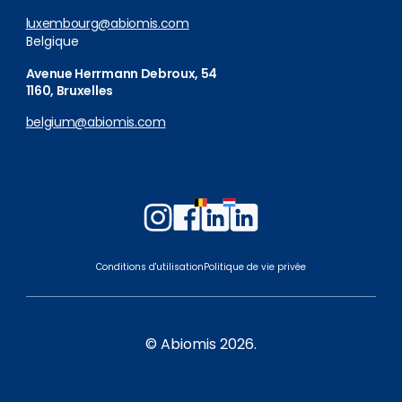
luxembourg@abiomis.com
Belgique
Avenue Herrmann Debroux, 54
1160, Bruxelles
belgium@abiomis.com
Follow
Follow
Follow
Follow
us
us
us
us
on
on
on
on
Conditions d'utilisation
Politique de vie privée
Instagram
Facebook
LinkedIn
LinkedIn
Belgium
Luxembourg
© Abiomis 2026.