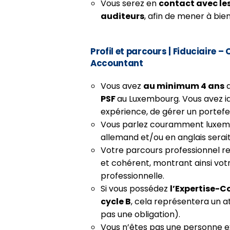
Vous serez en
contact avec les
auditeurs
, afin de mener à bien
Profil et parcours
|
Fiduciaire – 
Accountant
Vous avez
au minimum 4 ans
d
PSF
au Luxembourg. Vous avez i
expérience, de gérer un portefeui
Vous parlez couramment luxembo
allemand et/ou en anglais serait
Votre parcours professionnel refl
et cohérent, montrant ainsi votr
professionnelle.
Si vous possédez
l’Expertise-
cycle B
, cela représentera un a
pas une obligation).
Vous n’êtes pas une personne 