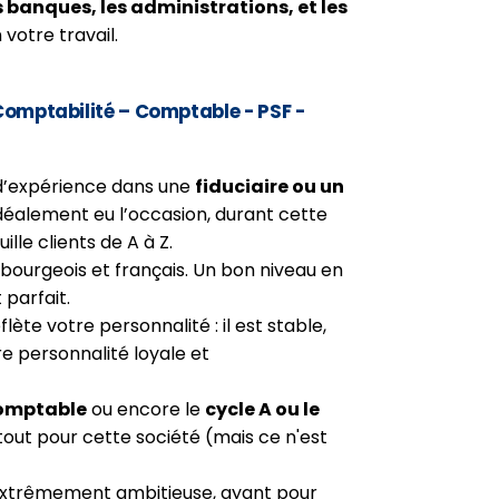
 banques, les administrations, et les
 votre travail.
Comptabilité – Comptable - PSF -
’expérience dans une
fiduciaire ou un
déalement eu l’occasion, durant cette
lle clients de A à Z.
urgeois et français. Un bon niveau en
 parfait.
ète votre personnalité : il est stable,
e personnalité loyale et
Comptable
ou encore le
cycle A ou le
tout pour cette société (mais ce n'est
extrêmement ambitieuse, ayant pour