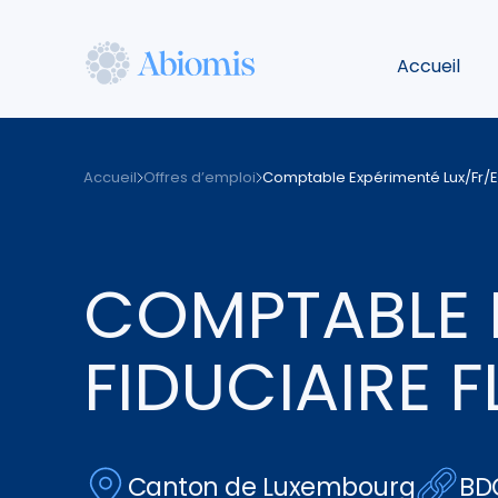
Aller
au
Accueil
contenu
principal
Abiomis
Accueil
Offres d’emploi
Comptable Expérimenté Lux/Fr/En
COMPTABLE E
FIDUCIAIRE 
Canton de Luxembourg
BD