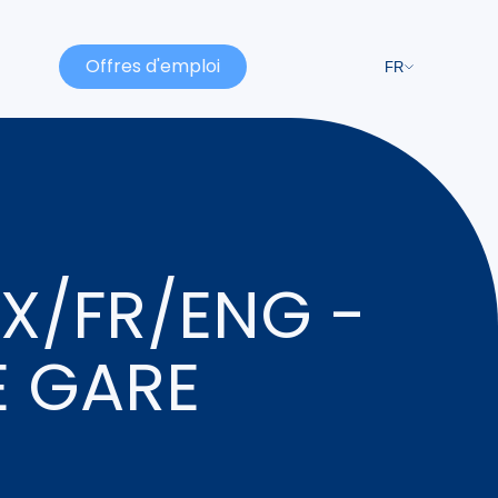
Offres d'emploi
FR
X/FR/ENG -
E GARE