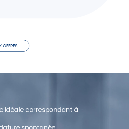
X OFFRES
re idéale correspondant à
dature spontanée.