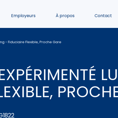
Employeurs
À propos
Contact
g - Fiduciaire Flexible, Proche Gare
XPÉRIMENTÉ LU
FLEXIBLE, PROCH
G1822