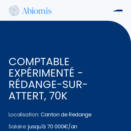
Aller
au
Men
contenu
Abiomis
principal
COMPTABLE
EXPÉRIMENTÉ -
RÉDANGE-SUR-
ATTERT, 70K
Localisation:
Canton de Redange
Salaire:
jusqu'à 70 000€/an