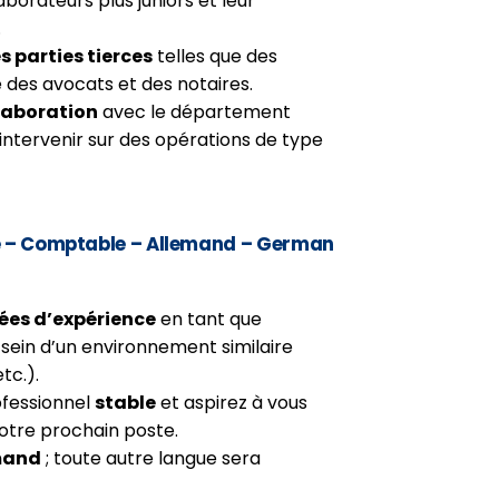
laborateurs plus juniors et leur
.
 parties tierces
telles que des
e des avocats et des notaires.
llaboration
avec le département
 d’intervenir sur des opérations de type
é – Comptable – Allemand – German
ées d’expérience
en tant que
u sein d’un environnement similaire
tc.).
ofessionnel
stable
et aspirez à vous
votre prochain poste.
mand
; toute autre langue sera