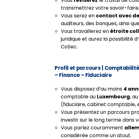
Vous
réviserez
le travail de col
transmettrez votre savoir-faire
Vous serez en
contact avec des
auditeurs, des banques, ainsi qu
Vous travaillerez en
étroite co
juridique et aurez la possibilité
CoSec.
Profil et parcours
| Comptabilit
– Finance – Fiduciaire
Vous disposez d’au moins
4 ann
comptable au
Luxembourg
, a
(fiduciaire, cabinet comptable, e
Vous présentez un parcours pr
investir sur le long terme dans 
Vous parlez couramment
alle
considérée comme un atout.