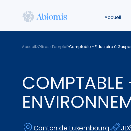
Aller
au
Accueil
contenu
principal
Abiomis
Accueil
Offres d’emploi
Comptable - Fiduciaire à Gasper
COMPTABLE -
ENVIRONNEM
Canton de Luxembourg
JD