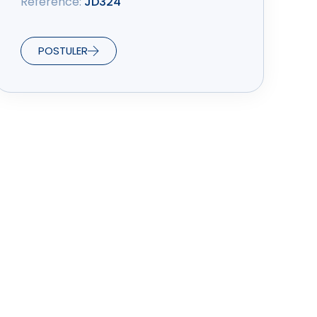
Référence:
JD324
POSTULER