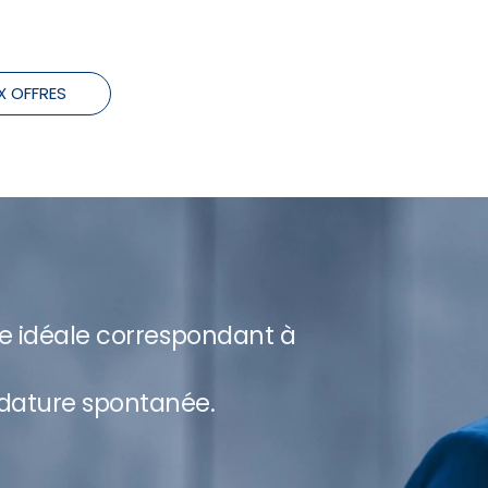
X OFFRES
re idéale correspondant à
dature spontanée.