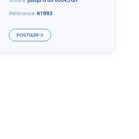
Salaire:
jusqu'à 55 000€/an
Référence:
RT893
POSTULER