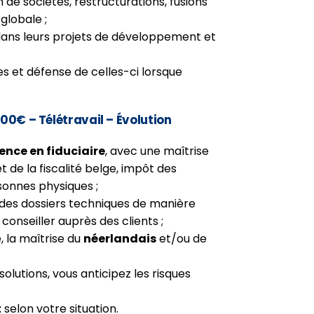
n de sociétés, restructurations, fusions
 globale ;
ns leurs projets de développement et
les et défense de celles-ci lorsque
000€ – Télétravail – Évolution
ence en fiduciaire
, avec une maîtrise
de la fiscalité belge, impôt des
onnes physiques ;
 des dossiers techniques de manière
onseiller auprès des clients ;
 la maîtrise du
néerlandais
et/ou de
solutions, vous anticipez les risques
t
selon votre situation.