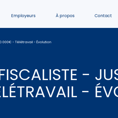
Employeurs
À propos
Contact
0.000€ - Télétravail - Évolution
ISCALISTE - JU
ÉLÉTRAVAIL - É