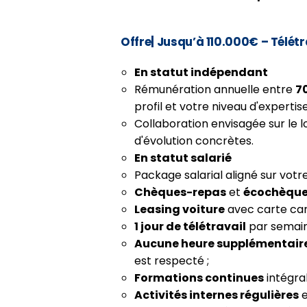
Offre
|
Jusqu’à 110.000€ – Télétra
En statut indépendant
Rémunération annuelle entre
7
profil et votre niveau d'expertise
Collaboration envisagée sur le
d'évolution concrètes.
En statut salarié
Package salarial aligné sur votr
Chèques-repas
et
écochèqu
Leasing voiture
avec carte car
1 jour de télétravail
par semain
Aucune heure supplémentaire
est respecté ;
Formations continues
intégra
Activités internes régulières
e