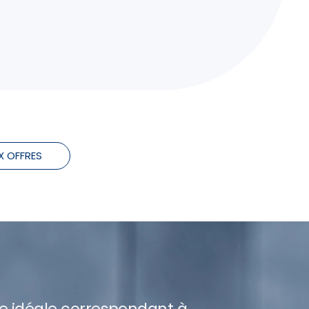
X OFFRES
re idéale correspondant à