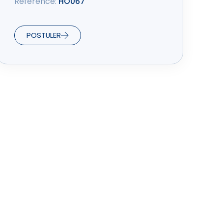
Référence:
HO067
POSTULER