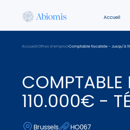
Aller
au
Accueil
contenu
principal
Abiomis
Accueil
Offres d’emploi
Comptable fiscaliste - Jusqu'à 11
COMPTABLE F
110.000€ - T
Brussels
HO067