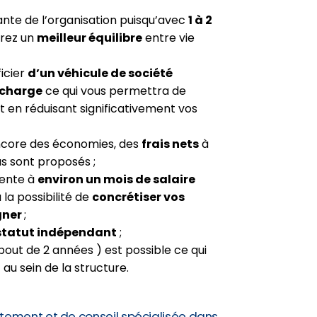
rante de l’organisation puisqu’avec
1 à 2
erez un
meilleur équilibre
entre vie
ficier
d’un véhicule de société
echarge
ce qui vous permettra de
t en réduisant significativement vos
ncore des économies, des
frais nets
à
s sont proposés ;
lente à
environ un mois de salaire
a la possibilité de
concrétiser vos
gner
;
statut indépendant
;
bout de 2 années ) est possible ce qui
t
au sein de la structure.
tement et de conseil spécialisée dans