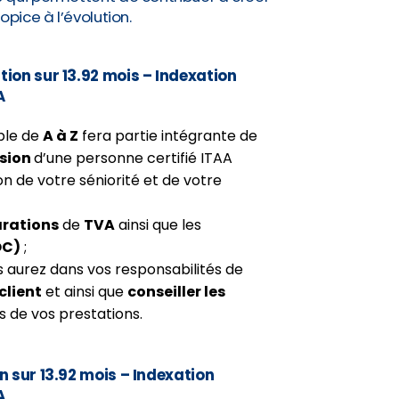
opice à l’évolution.
on sur 13.92 mois – Indexation
A
ble de
A à Z
fera partie intégrante de
ision
d’une personne certifié ITAA
n de votre séniorité et de votre
arations
de
TVA
ainsi que les
OC)
;
s aurez dans vos responsabilités de
client
et ainsi que
conseiller les
its de vos prestations.
 sur 13.92 mois – Indexation
A