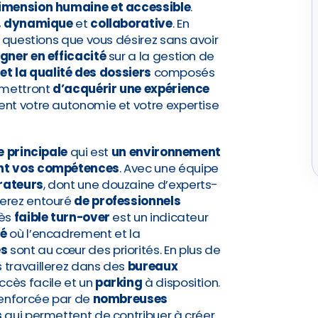
imension humaine et accessible
.
e, dynamique
et
collaborative
. En
s questions que vous désirez sans avoir
gner en efficacité
sur a la gestion de
é et la qualité des dossiers
composés
rmettront
d’acquérir une expérience
nt votre autonomie et votre expertise
e principale
qui est
un environnement
nt vos compétences
. Avec une équipe
rateurs
, dont une douzaine d’experts-
erez entouré
de professionnels
rès
faible
turn-over
est un indicateur
é
où l’encadrement et la
es
sont au cœur des priorités. En plus de
 travaillerez dans des
bureaux
cès facile et un
parking
à disposition.
renforcée par de
nombreuses
s
qui permettent de contribuer à créer