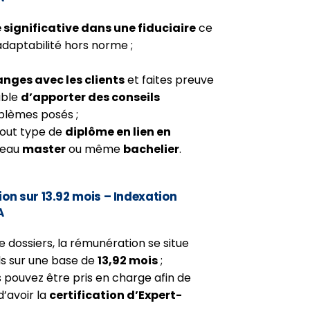
 significative dans une fiduciaire
ce
adaptabilité hors norme ;
anges avec les clients
et faites preuve
able
d’apporter des conseils
blèmes posés ;
tout type de
diplôme en lien en
veau
master
ou même
bachelier
.
n sur 13.92 mois – Indexation
A
 dossiers, la rémunération se situe
s sur une base de
13,92 mois
;
 pouvez être pris en charge afin de
d’avoir la
certification d’Expert-