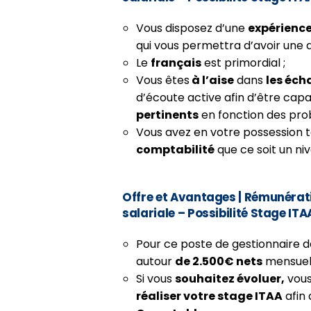
Vous disposez d’une
expérience
qui vous permettra d’avoir une 
Le
français
est primordial ;
Vous êtes
à l’aise
dans
les éch
d’écoute active afin d’être cap
pertinents
en fonction des pro
Vous avez en votre possession 
comptabilité
que ce soit un ni
Offre et Avantages
|
Rémunératio
salariale – Possibilité Stage ITA
Pour ce poste de gestionnaire de
autour
de 2.500€ nets
mensuel
Si vous
souhaitez évoluer,
vous
réaliser votre stage ITAA
afin 