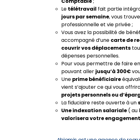
Comptable
;
Le
télétravail
fait partie intég
jours par semaine
, vous trouv
professionnelle et vie privée ;
Vous avez la possibilité de béné
accompagné d’une
carte de r
couvrir vos déplacements
tou
dépenses personnelles.
Pour vous permettre de faire e
pouvant aller
jusqu’à 300€
vou
Une
prime bénéficiaire
équiva
vient s’ajouter ce qui vous offrir
projets personnels ou d’épar
La fiduciaire reste ouverte à un
Une indexation salariale
( au 
valorisera votre engagemen
Abiomis est une agence de recru