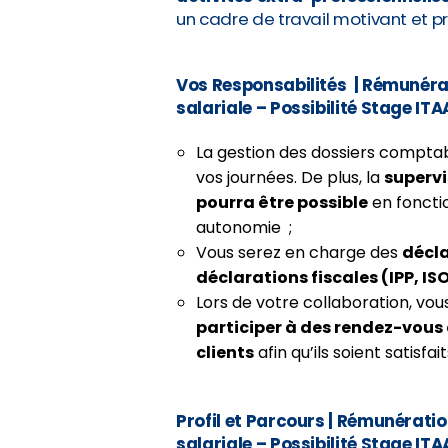
un cadre de travail motivant et pr
Vos Responsabilités
|
Rémunérati
salariale – Possibilité Stage ITA
La gestion des dossiers compta
vos journées. De plus, la
superv
pourra être possible
en fonctio
autonomie ;
Vous serez en charge des
décl
déclarations fiscales (IPP, IS
Lors de votre collaboration, vou
participer à des rendez-vous 
clients
afin qu’ils soient satisfa
Profil et Parcours
|
Rémunération
salariale – Possibilité Stage ITA