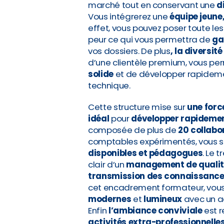
marché tout en conservant une
d
Vous intégrerez une
équipe jeun
effet, vous pouvez poser toute le
peur ce qui vous permettra de
ga
vos dossiers. De plus
, la diversit
d’une clientèle premium, vous pe
solide
et de développer rapideme
technique.
Cette structure mise sur
une forc
idéal
pour
développer rapideme
composée de plus de
20 collabo
comptables expérimentés, vous s
disponibles et pédagogues
. Le t
clair d’un
management de qualit
transmission des
connaissanc
cet encadrement formateur, vous
modernes
et
lumineux
avec un ac
Enfin
l’ambiance conviviale
est 
activités extra-professionnelle