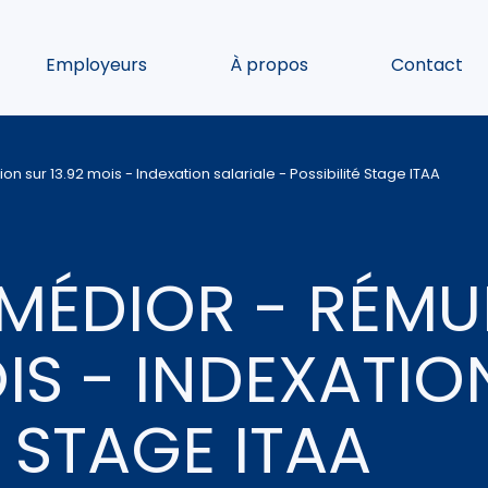
Employeurs
À propos
Contact
sur 13.92 mois - Indexation salariale - Possibilité Stage ITAA
MÉDIOR - RÉMU
IS - INDEXATIO
É STAGE ITAA