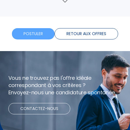
Voir
plus
Tickets restaurants
Telephone
POSTULER
RETOUR AUX OFFRES
Assurance
Formation
Vous ne trouvez pas l'offre idéale
Horaires flexibles
correspondant à vos critères ?
Envoyez-nous une candidature spontanée.
Bonus
CONTACTEZ-NOUS
Net expenses
Télétravail