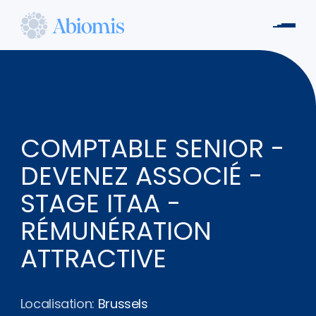
Aller
au
Men
contenu
Abiomis
principal
COMPTABLE SENIOR -
DEVENEZ ASSOCIÉ -
STAGE ITAA -
RÉMUNÉRATION
ATTRACTIVE
Localisation:
Brussels