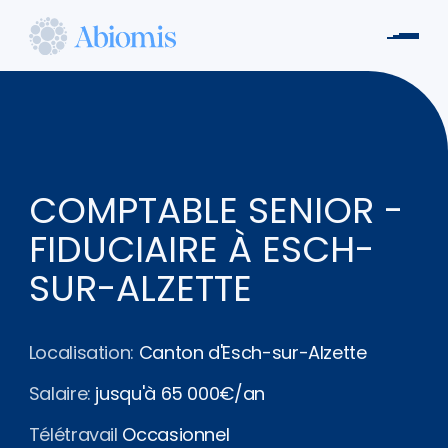
Aller
au
Men
contenu
Abiomis
principal
COMPTABLE SENIOR -
FIDUCIAIRE À ESCH-
SUR-ALZETTE
Localisation:
Canton d'Esch-sur-Alzette
Salaire:
jusqu'à 65 000€/an
Télétravail
Occasionnel