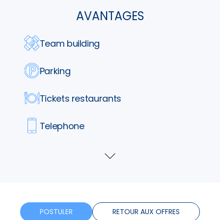
AVANTAGES
Team building
Parking
Tickets restaurants
Telephone
Assurance
Voir
plus
Formation
Horaires flexibles
POSTULER
RETOUR AUX OFFRES