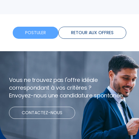
plus
Tickets restaurants
Telephone
POSTULER
RETOUR AUX OFFRES
Assurance
Formation
Vous ne trouvez pas l'offre idéale
Horaires flexibles
correspondant à vos critères ?
Envoyez-nous une candidature spontanée.
Bonus
CONTACTEZ-NOUS
Net expenses
Télétravail