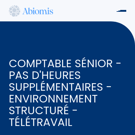
Aller
au
Men
contenu
Abiomis
principal
COMPTABLE SÉNIOR -
PAS D'HEURES
SUPPLÉMENTAIRES -
ENVIRONNEMENT
STRUCTURÉ -
TÉLÉTRAVAIL