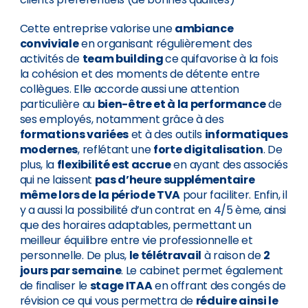
Cette entreprise valorise une
ambiance
conviviale
en organisant régulièrement des
activités de
team building
ce quifavorise à la fois
la cohésion et des moments de détente entre
collègues. Elle accorde aussi une attention
particulière au
bien-être et à la performance
de
ses employés, notamment grâce à des
formations variées
et à des outils
informatiques
modernes
, reflétant une
forte digitalisation
. De
plus, la
flexibilité est accrue
en ayant des associés
qui ne laissent
pas d’heure supplémentaire
même lors de la période TVA
pour faciliter. Enfin, il
y a aussi la possibilité d’un contrat en 4/5 ème, ainsi
que des horaires adaptables, permettant un
meilleur équilibre entre vie professionnelle et
personnelle. De plus,
le télétravail
à raison de
2
jours par semaine
. Le cabinet permet également
de finaliser le
stage ITAA
en offrant des congés de
révision ce qui vous permettra de
réduire ainsi le