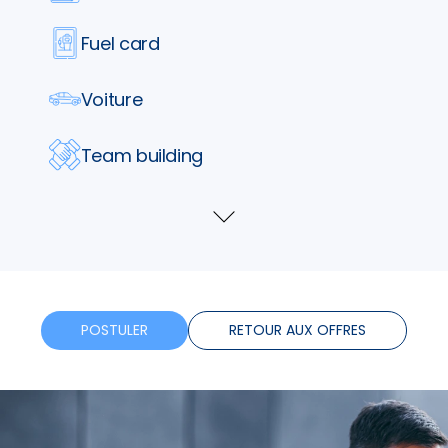
Fuel card
Voiture
Team building
Parking
Voir
plus
Tickets restaurants
Telephone
POSTULER
RETOUR AUX OFFRES
Assurance
Formation