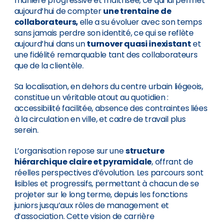
manière progressive et maîtrisée, ce qui lui permet
aujourd’hui de compter
une trentaine de
collaborateurs,
elle a su évoluer avec son temps
sans jamais perdre son identité, ce qui se reflète
aujourd’hui dans un
turnover quasi inexistant
et
une fidélité remarquable tant des collaborateurs
que de la clientèle.
Sa localisation, en dehors du centre urbain liégeois,
constitue un véritable atout au quotidien :
accessibilité facilitée, absence des contraintes liées
à la circulation en ville, et cadre de travail plus
serein.
L’organisation repose sur une
structure
hiérarchique claire et pyramidale
, offrant de
réelles perspectives d’évolution. Les parcours sont
lisibles et progressifs, permettant à chacun de se
projeter sur le long terme, depuis les fonctions
juniors jusqu’aux rôles de management et
d’association. Cette vision de carrière