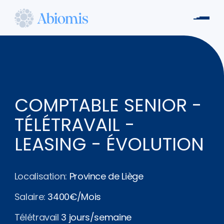
Aller
au
Men
contenu
Abiomis
principal
COMPTABLE SENIOR -
TÉLÉTRAVAIL -
LEASING - ÉVOLUTION
Localisation:
Province de Liège
Salaire:
3400€/Mois
Télétravail
3 jours/semaine