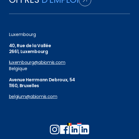
Luxembourg
40, Rue de la Vallée
2661, Luxembourg
luxembourg@abiomis.com
Belgique
Avenue Herrmann Debroux, 54
1160, Bruxelles
belgium@abiomis.com
Follow
Follow
Follow
Follow
us
us
us
us