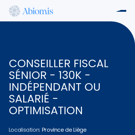
Aller
au
Men
contenu
Abiomis
principal
CONSEILLER FISCAL
SÉNIOR - 130K -
INDÉPENDANT OU
SALARIÉ -
OPTIMISATION
Localisation:
Province de Liège