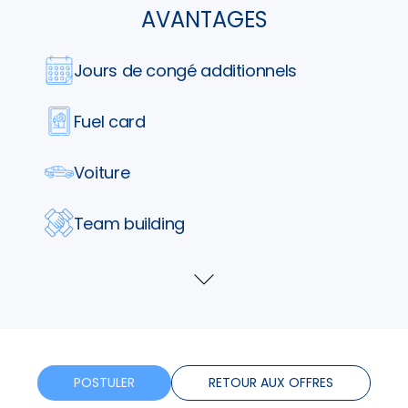
AVANTAGES
Jours de congé additionnels
Fuel card
Voiture
Team building
Parking
Voir
plus
Tickets restaurants
Telephone
POSTULER
RETOUR AUX OFFRES