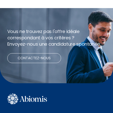
Assurance
Horaires flexibles
Vous ne trouvez pas l'offre idéale
Bonus
correspondant à vos critères ?
Envoyez-nous une candidature spontanée.
Net expenses
CONTACTEZ-NOUS
Télétravail