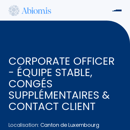
Aller
au
Men
contenu
Abiomis
principal
CORPORATE OFFICER
- ÉQUIPE STABLE,
CONGÉS
SUPPLÉMENTAIRES &
CONTACT CLIENT
Localisation:
Canton de Luxembourg