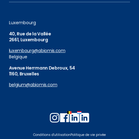
Luxembourg
40, Rue de la Vallée
2661, Luxembourg
luxembourg@abiomis.com
Belgique
Avenue Herrmann Debroux, 54
1160, Bruxelles
belgium@abiomis.com
Follow
Follow
Follow
Follow
us
us
us
us
on
on
on
on
Conditions d'utilisation
Politique de vie privée