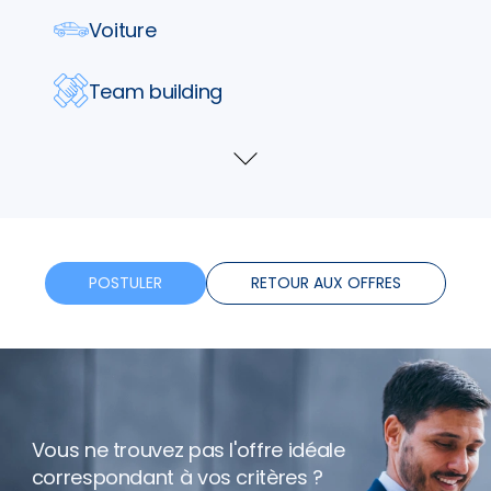
Voiture
Team building
Parking
Voir
plus
Tickets restaurants
Telephone
POSTULER
RETOUR AUX OFFRES
Assurance
Formation
Vous ne trouvez pas l'offre idéale
Horaires flexibles
correspondant à vos critères ?