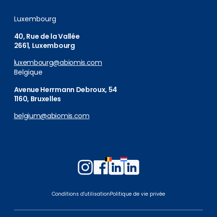
Luxembourg
40, Rue de la Vallée
2661, Luxembourg
luxembourg@abiomis.com
Belgique
Avenue Herrmann Debroux, 54
1160, Bruxelles
belgium@abiomis.com
Follow
Follow
Follow
Follow
us
us
us
us
on
on
on
on
Conditions d'utilisation
Politique de vie privée
Instagram
Facebook
LinkedIn
LinkedIn
Belgium
Luxembourg