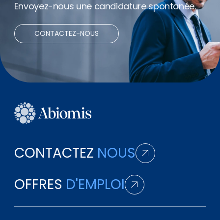
Envoyez-nous une candidature spontanée.
Bonus
CONTACTEZ-NOUS
Net expenses
Télétravail
CONTACTEZ
NOUS
OFFRES
D'EMPLOI