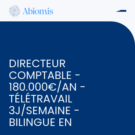
Aller
au
Men
contenu
Abiomis
principal
DIRECTEUR
COMPTABLE -
180.000€/AN -
TÉLÉTRAVAIL
3J/SEMAINE -
BILINGUE EN