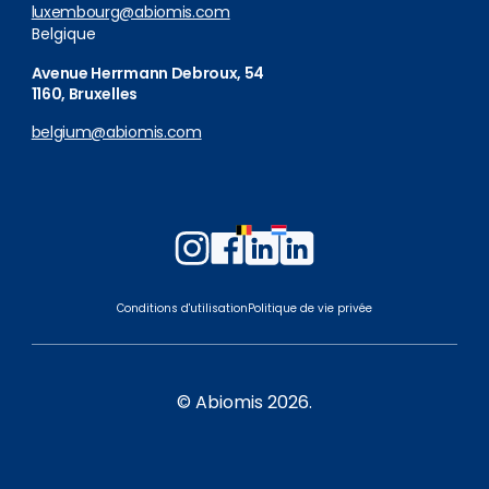
luxembourg@abiomis.com
Belgique
Avenue Herrmann Debroux, 54
1160, Bruxelles
belgium@abiomis.com
Follow
Follow
Follow
Follow
us
us
us
us
on
on
on
on
Conditions d'utilisation
Politique de vie privée
Instagram
Facebook
LinkedIn
LinkedIn
Belgium
Luxembourg
© Abiomis 2026.