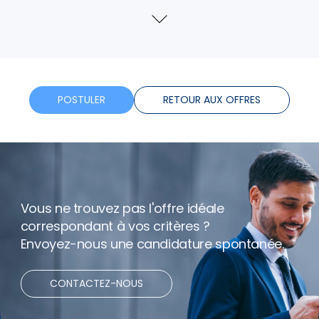
Formation
Voir
plus
Horaires flexibles
Bonus
POSTULER
RETOUR AUX OFFRES
Télétravail
Vous ne trouvez pas l'offre idéale
correspondant à vos critères ?
Envoyez-nous une candidature spontanée.
CONTACTEZ-NOUS