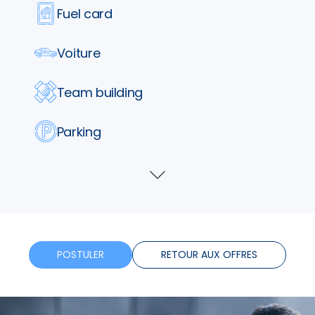
Fuel card
Voiture
Team building
Parking
Tickets restaurants
Voir
plus
Telephone
Assurance
POSTULER
RETOUR AUX OFFRES
Formation