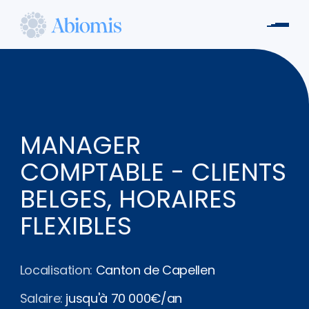
Aller
au
Men
contenu
Abiomis
principal
MANAGER
COMPTABLE - CLIENTS
BELGES, HORAIRES
FLEXIBLES
Localisation:
Canton de Capellen
Salaire:
jusqu'à 70 000€/an