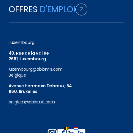
OFFRES
D'EMPLOI
Luxembourg
40, Rue de la Vallée
2661, Luxembourg
luxembourg@abiomis.com
Belgique
Avenue Herrmann Debroux, 54
1160, Bruxelles
belgium@abiomis.com
Follow
Follow
Follow
Follow