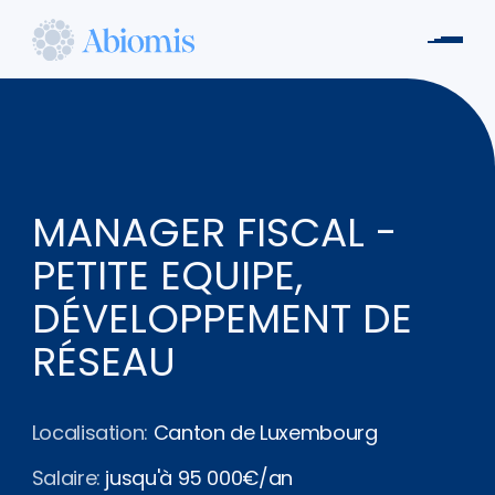
Aller
au
Men
contenu
Abiomis
principal
MANAGER FISCAL -
PETITE EQUIPE,
DÉVELOPPEMENT DE
RÉSEAU
Localisation:
Canton de Luxembourg
Salaire:
jusqu'à 95 000€/an