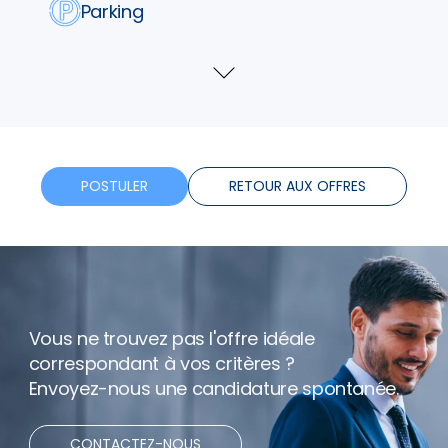
Parking
Tickets restaurants
Voir
plus
Telephone
Formation
POSTULER
RETOUR AUX OFFRES
Horaires flexibles
Bonus
Vous ne trouvez pas l'offre idéale
Télétravail
correspondant à vos critères ?
Envoyez-nous une candidature spontanée.
CONTACTEZ-NOUS