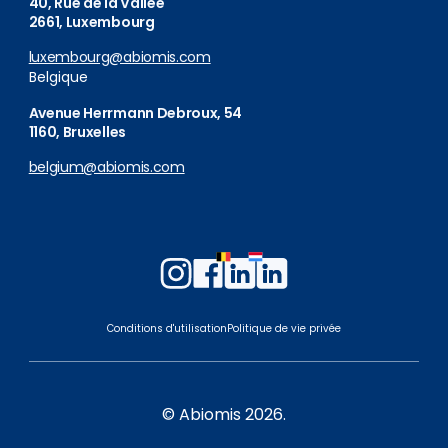
40, Rue de la Vallée
2661, Luxembourg
luxembourg@abiomis.com
Belgique
Avenue Herrmann Debroux, 54
1160, Bruxelles
belgium@abiomis.com
Follow
Follow
Follow
Follow
us
us
us
us
on
on
on
on
Conditions d'utilisation
Politique de vie privée
Instagram
Facebook
LinkedIn
LinkedIn
Belgium
Luxembourg
© Abiomis 2026.