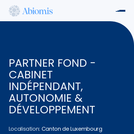
Aller
au
Men
contenu
Abiomis
principal
PARTNER FOND -
CABINET
INDÉPENDANT,
AUTONOMIE &
DÉVELOPPEMENT
Localisation:
Canton de Luxembourg