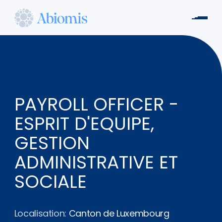
Aller
au
Men
contenu
Abiomis
principal
PAYROLL OFFICER -
ESPRIT D'EQUIPE,
GESTION
ADMINISTRATIVE ET
SOCIALE
Localisation:
Canton de Luxembourg