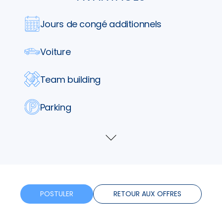
Jours de congé additionnels
Voiture
Team building
Parking
Tickets restaurants
Voir
plus
Telephone
Horaires flexibles
POSTULER
RETOUR AUX OFFRES
Bonus