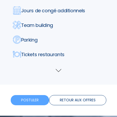
Jours de congé additionnels
Team building
Parking
Tickets restaurants
Telephone
Voir
plus
Formation
Horaires flexibles
POSTULER
RETOUR AUX OFFRES
Bonus