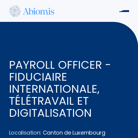
Aller
au
Men
contenu
Abiomis
principal
PAYROLL OFFICER -
FIDUCIAIRE
INTERNATIONALE,
TÉLÉTRAVAIL ET
DIGITALISATION
Localisation:
Canton de Luxembourg