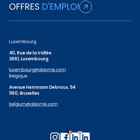
OFFRES
D'EMPLOI
Luxembourg
40, Rue de la Vallée
2661, Luxembourg
luxembourg@abiomis.com
Belgique
Avenue Herrmann Debroux, 54
1160, Bruxelles
belgium@abiomis.com
Follow
Follow
Follow
Follow