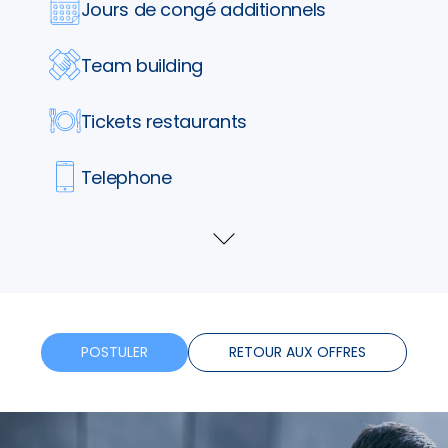
Jours de congé additionnels
Team building
Tickets restaurants
Telephone
Formation
Voir
plus
Horaires flexibles
Bonus
POSTULER
RETOUR AUX OFFRES
Télétravail