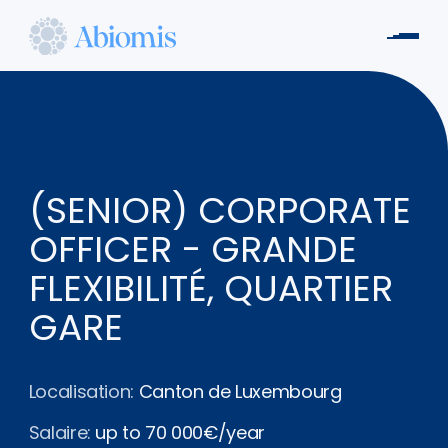
Aller
au
Men
contenu
Abiomis
principal
(SENIOR) CORPORATE
OFFICER - GRANDE
FLEXIBILITÉ, QUARTIER
GARE
Localisation:
Canton de Luxembourg
Salaire:
up to 70 000€/year