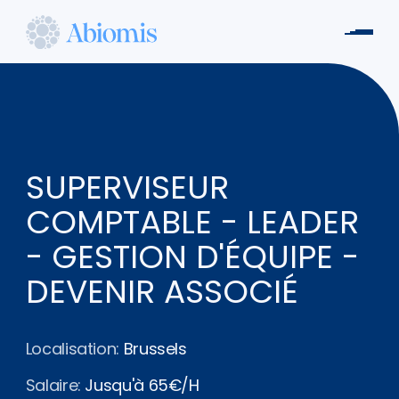
Aller
au
Men
contenu
Abiomis
principal
SUPERVISEUR
COMPTABLE - LEADER
- GESTION D'ÉQUIPE -
DEVENIR ASSOCIÉ
Localisation:
Brussels
Salaire:
Jusqu'à 65€/H