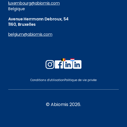
luxembourg@abiomis.com
Belgique
Avenue Herrmann Debroux, 54
1160, Bruxelles
belgium@abiomis.com
Follow
Follow
Follow
Follow
us
us
us
us
on
on
on
on
Conditions d'utilisation
Politique de vie privée
Instagram
Facebook
LinkedIn
LinkedIn
Belgium
Luxembourg
© Abiomis 2026.