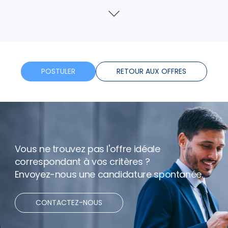
Parking
Voir
plus
Tickets restaurants
Telephone
POSTULER
RETOUR AUX OFFRES
Assurance
Formation
Vous ne trouvez pas l'offre idéale
Horaires flexibles
correspondant à vos critères ?
Envoyez-nous une candidature spontanée.
Bonus
CONTACTEZ-NOUS
Net expenses