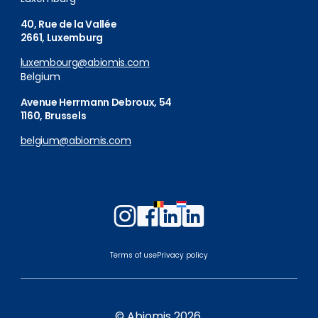
40, Rue de la Vallée
2661, Luxemburg
luxembourg@abiomis.com
Belgium
Avenue Herrmann Debroux, 54
1160, Brussels
belgium@abiomis.com
Follow
Follow
Follow
Follow
us
us
us
us
on
on
on
on
Terms of use
Privacy policy
Instagram
Facebook
LinkedIn
LinkedIn
Belgium
Luxembourg
© Abiomis 2026.