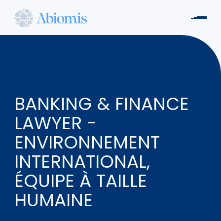
Skip
to
Men
main
Abiomis
content
BANKING & FINANCE
LAWYER -
ENVIRONNEMENT
INTERNATIONAL,
ÉQUIPE À TAILLE
HUMAINE