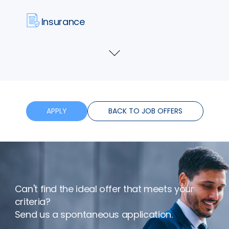
Insurance
Flexible hours
Show
more
Bonus
Remote working
APPLY
BACK TO JOB OFFERS
Can't find the ideal offer that meets your
criteria?
Send us a spontaneous application.