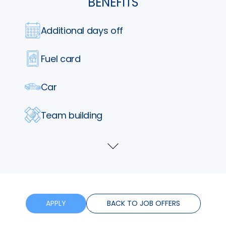
BENEFITS
Additional days off
Fuel card
Car
Team building
Parking
Show
more
Lunch vouchers
Phone
APPLY
BACK TO JOB OFFERS