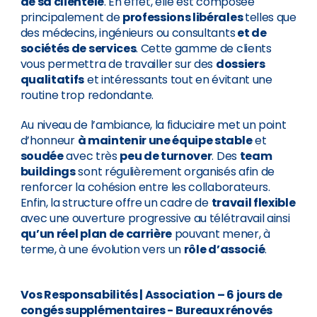
de sa clientèle
. En effet, elle est composée
principalement de
professions libérales
telles que
des médecins, ingénieurs ou consultants
et de
sociétés de services
. Cette gamme de clients
vous permettra de travailler sur des
dossiers
qualitatifs
et intéressants tout en évitant une
routine trop redondante.
Au niveau de l’ambiance, la fiduciaire met un point
d’honneur
à maintenir une équipe stable
et
soudée
avec très
peu de turnover
. Des
team
buildings
sont régulièrement organisés afin de
renforcer la cohésion entre les collaborateurs.
Enfin, la structure offre un cadre de
travail flexible
avec une ouverture progressive au télétravail ainsi
qu’un réel plan de carrière
pouvant mener, à
terme, à une évolution vers un
rôle d’associé
.
Vos Responsabilités
|
Association – 6 jours de
congés supplémentaires - Bureaux rénovés