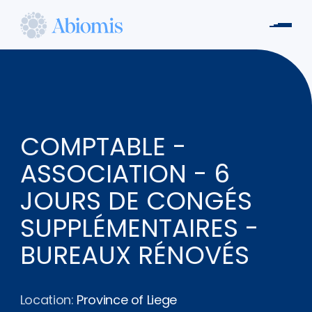
Skip
to
Men
main
Abiomis
content
COMPTABLE -
ASSOCIATION - 6
JOURS DE CONGÉS
SUPPLÉMENTAIRES -
BUREAUX RÉNOVÉS
Location:
Province of Liege