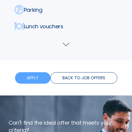
Parking
Lunch vouchers
Insurance
Show
more
Training
Flexible hours
APPLY
BACK TO JOB OFFERS
Bonus
Net expenses
Can't find the ideal offer that meets your
Remote working
criteria?