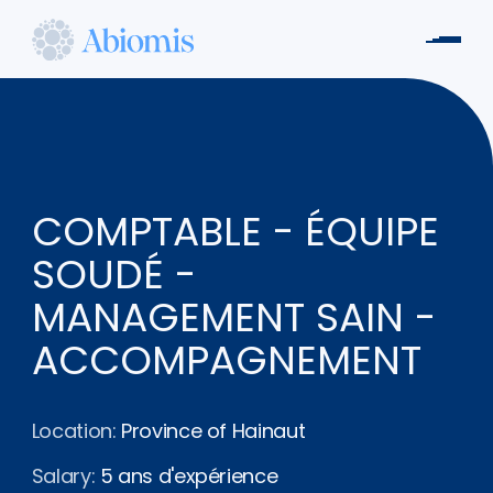
Skip
to
Men
main
Abiomis
content
COMPTABLE - ÉQUIPE
SOUDÉ -
MANAGEMENT SAIN -
ACCOMPAGNEMENT
Location:
Province of Hainaut
Salary:
5 ans d'expérience