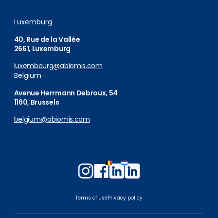
Luxemburg
40, Rue de la Vallée
2661, Luxemburg
luxembourg@abiomis.com
Belgium
Avenue Herrmann Debroux, 54
1160, Brussels
belgium@abiomis.com
Follow
Follow
Follow
Follow
us
us
us
us
on
on
on
on
Terms of use
Privacy policy
Instagram
Facebook
LinkedIn
LinkedIn
Belgium
Luxembourg