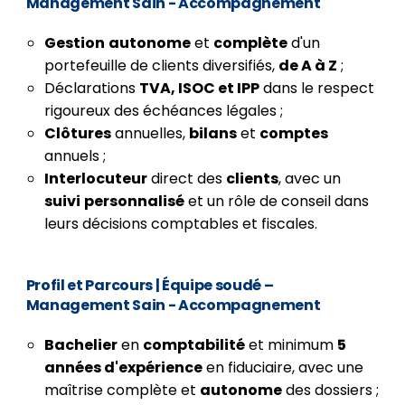
Management Sain - Accompagnement
Gestion
autonome
et
complète
d'un
portefeuille de clients diversifiés,
de A à Z
;
Déclarations
TVA, ISOC et IPP
dans le respect
rigoureux des échéances légales ;
Clôtures
annuelles,
bilans
et
comptes
annuels ;
Interlocuteur
direct des
clients
, avec un
suivi
personnalisé
et un rôle de conseil dans
leurs décisions comptables et fiscales.
Profil et Parcours
| Équipe soudé –
Management Sain - Accompagnement
Bachelier
en
comptabilité
et minimum
5
années d'expérience
en fiduciaire, avec une
maîtrise complète et
autonome
des dossiers ;