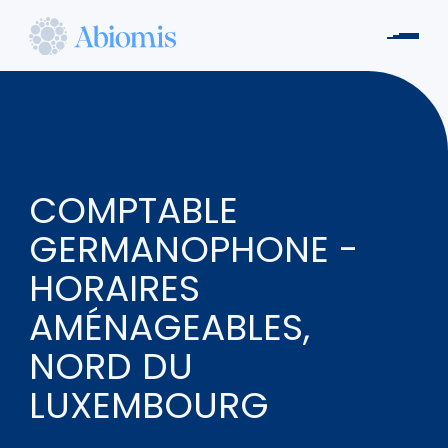
Skip
to
Men
main
Abiomis
content
COMPTABLE
GERMANOPHONE -
HORAIRES
AMÉNAGEABLES,
NORD DU
LUXEMBOURG