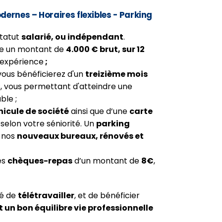
ernes – Horaires flexibles - Parking
statut
salarié, ou indépendant
.
re un montant de
4.000 € brut, sur 12
e expérience
;
vous bénéficierez d'un
treizième mois
, vous permettant d'atteindre une
ble ;
hicule de société
ainsi que d’une
carte
i selon votre séniorité. Un
parking
e nos
nouveaux bureaux, rénovés et
es
chèques-repas
d’un montant de
8€
,
ité de
télétravailler
, et de bénéficier
t un bon équilibre vie professionnelle