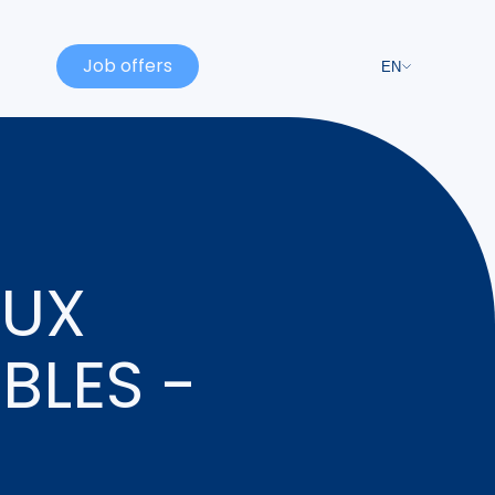
Job offers
EN
AUX
BLES -