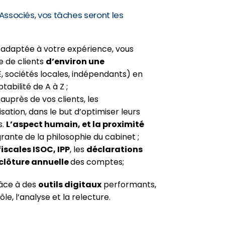
 Associés, vos tâches seront les
 adaptée à votre expérience, vous
e de clients
d’environ une
 sociétés locales, indépendants) en
abilité de A à Z ;
auprès de vos clients, les
tion, dans le but d’optimiser leurs
s.
L’aspect humain, et la proximité
grante de la philosophie du cabinet ;
iscales ISOC, IPP
, les
déclarations
clôture annuelle
des comptes;
âce à des
outils digitaux
performants,
le, l’analyse et la relecture.