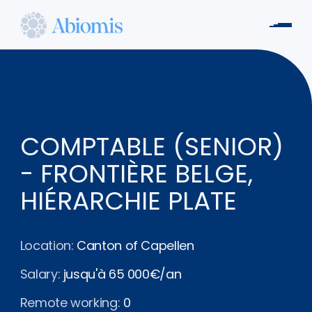
Skip
to
Men
main
Abiomis
content
COMPTABLE (SENIOR)
- FRONTIÈRE BELGE,
HIÉRARCHIE PLATE
Location:
Canton of Capellen
Salary:
jusqu'à 65 000€/an
Remote working:
0