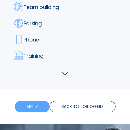
Team building
Parking
Phone
Training
Flexible hours
Show
more
Bonus
APPLY
BACK TO JOB OFFERS