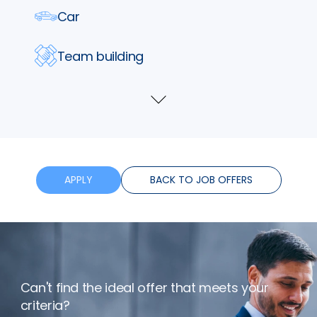
Car
Team building
Parking
Show
more
Lunch vouchers
Phone
APPLY
BACK TO JOB OFFERS
Insurance
Training
Can't find the ideal offer that meets your
Flexible hours
criteria?