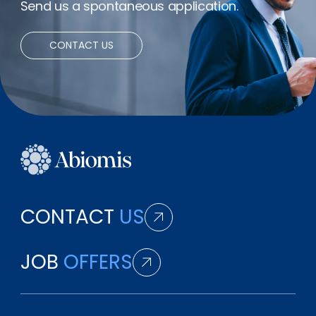
Send us a spontaneous application.
Bonus
CONTACT US
Net expenses
Remote working
CONTACT
US
JOB
OFFERS