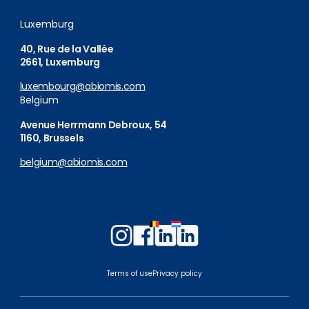
Luxemburg
40, Rue de la Vallée
2661, Luxemburg
luxembourg@abiomis.com
Belgium
Avenue Herrmann Debroux, 54
1160, Brussels
belgium@abiomis.com
Follow
Follow
Follow
Follow
us
us
us
us
on
on
on
on
Terms of use
Privacy policy
Instagram
Facebook
LinkedIn
LinkedIn
Belgium
Luxembourg