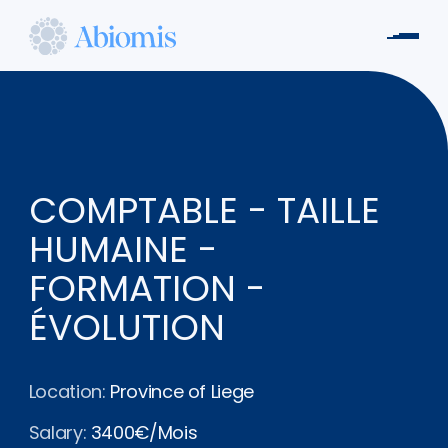
Skip
to
Men
main
Abiomis
content
COMPTABLE - TAILLE
HUMAINE -
FORMATION -
ÉVOLUTION
Location:
Province of Liege
Salary:
3400€/Mois