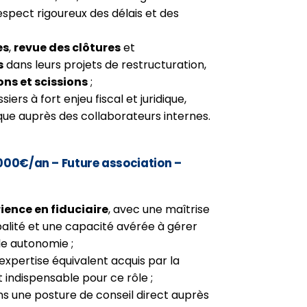
espect rigoureux des délais et des
es
,
revue des clôtures
et
s
dans leurs projets de restructuration,
ons et scissions
;
siers à fort enjeu fiscal et juridique,
que auprès des collaborateurs internes.
.000€/an – Future association –
ience en fiduciaire
, avec une maîtrise
obalité et une capacité avérée à gérer
le autonomie ;
expertise équivalent acquis par la
t indispensable pour ce rôle ;
ans une posture de conseil direct auprès