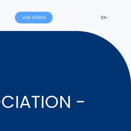
Job offers
EN
CIATION -