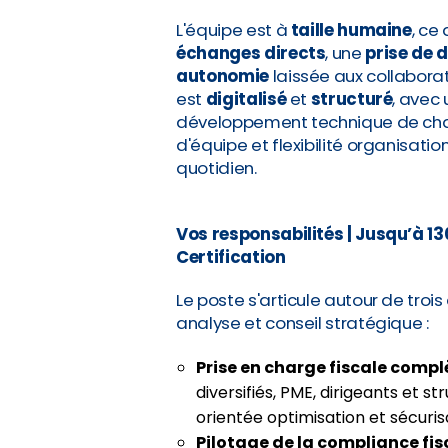
L'équipe est à
taille humaine
, ce
échanges directs
, une
prise de 
autonomie
laissée aux collabora
est
digitalisé
et
structuré
, avec
développement technique de ch
d'équipe et flexibilité organisati
quotidien.
Vos responsabilités
| Jusqu’à 1
Certification
Le poste s'articule autour de tro
analyse et conseil stratégique :
Prise en charge fiscale compl
diversifiés, PME, dirigeants et
orientée optimisation et sécurisa
Pilotage de la compliance fis