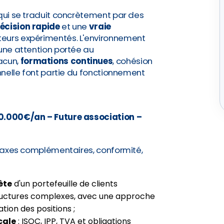
 qui se traduit concrètement par des
décision rapide
et une
vraie
teurs expérimentés. L'environnement
 une attention portée au
acun,
formations continues
, cohésion
onnelle font partie du fonctionnement
30.000€/an – Future association –
is axes complémentaires, conformité,
ète
d'un portefeuille de clients
 structures complexes, avec une approche
tion des positions ;
cale
: ISOC, IPP, TVA et obligations