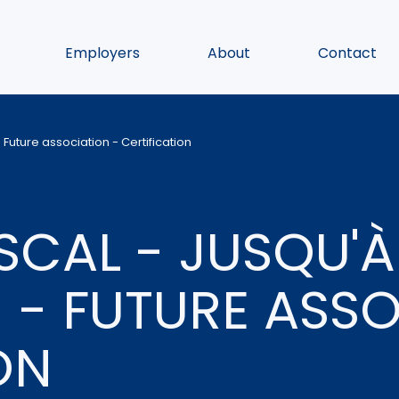
Employers
About
Contact
 Future association - Certification
ISCAL - JUSQU'À
 - FUTURE ASSO
ON