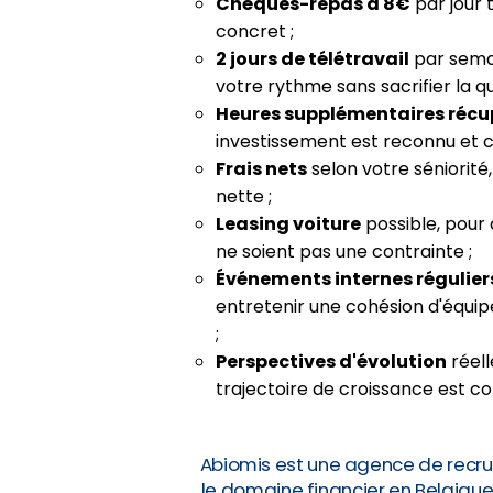
Chèques-repas à 8€
par jour 
concret ;
2 jours de télétravail
par semai
votre rythme sans sacrifier la q
Heures supplémentaires récu
investissement est reconnu et 
Frais nets
selon votre séniorité
nette ;
Leasing voiture
possible, pour
ne soient pas une contrainte ;
Événements internes régulier
entretenir une cohésion d'équipe
;
Perspectives d'évolution
réell
trajectoire de croissance est co
Abiomis est une agence de recru
le domaine financier en Belgiqu