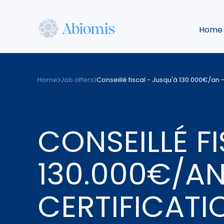
Skip
to
Home
main
content
Abiomis
Home
Job offers
Conseillé fiscal - Jusqu'à 130.000€/an -
CONSEILLÉ F
130.000€/AN
CERTIFICATI