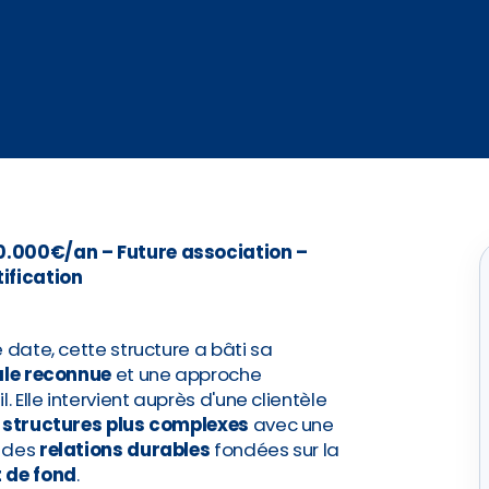
30.000€/an – Future association –
ification
 date, cette structure a bâti sa
ale
reconnue
et une approche
. Elle intervient auprès d'une clientèle
t
structures plus complexes
avec une
e des
relations durables
fondées sur la
 de fond
.