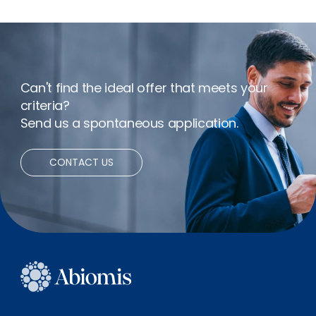
Insurance
Flexible hours
Can't find the ideal offer that meets your
Bonus
criteria?
Send us a spontaneous application.
Net expenses
CONTACT US
Remote working