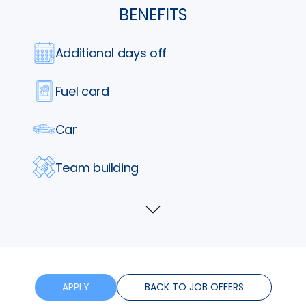
BENEFITS
Additional days off
Fuel card
Car
Team building
Parking
Show
more
Lunch vouchers
Phone
APPLY
BACK TO JOB OFFERS