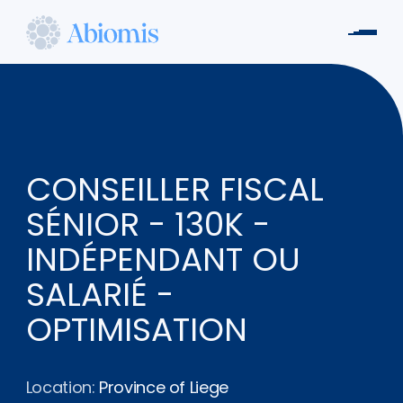
Skip
to
Men
main
Abiomis
content
CONSEILLER FISCAL
SÉNIOR - 130K -
INDÉPENDANT OU
SALARIÉ -
OPTIMISATION
Location:
Province of Liege