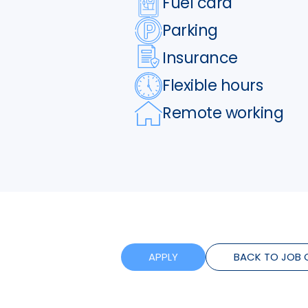
Fuel card
Parking
Insurance
Flexible hours
Remote working
APPLY
BACK TO JOB 