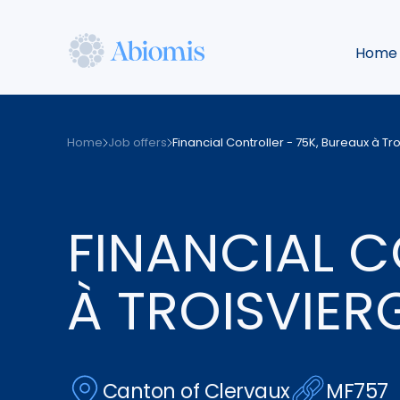
Skip
to
Home
main
content
Abiomis
Home
Job offers
Financial Controller - 75K, Bureaux à Tr
FINANCIAL C
À TROISVIER
Canton of Clervaux
MF757