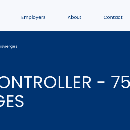
Employers
About
Contact
oisvierges
ONTROLLER - 7
GES