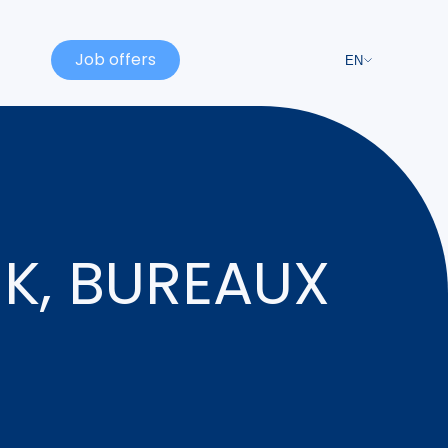
Job offers
EN
5K, BUREAUX