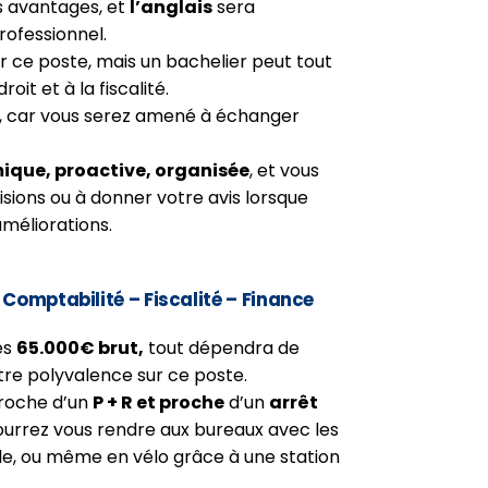
s avantages, et
l’anglais
sera
professionnel.
r ce poste, mais un bachelier peut tout
roit et à la fiscalité.
, car vous serez amené à échanger
que, proactive, organisée
, et vous
sions ou à donner votre avis lorsque
améliorations.
– Comptabilité – Fiscalité – Finance
es
65.000€ brut,
tout dépendra de
tre polyvalence sur ce poste.
proche d’un
P + R et proche
d’un
arrêt
 pourrez vous rendre aux bureaux avec les
ule, ou même en vélo grâce à une station