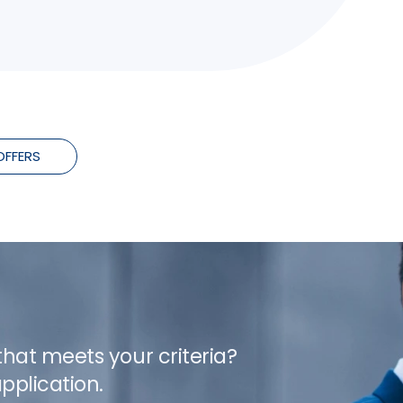
OFFERS
 that meets your criteria?
pplication.