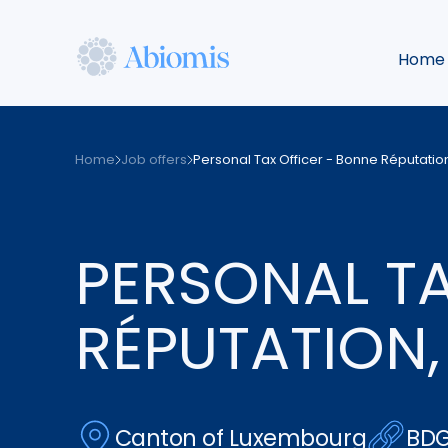
Skip
to
Home
main
content
Abiomis
Home
Job offers
Personal Tax Officer - Bonne Réputation,
PERSONAL TA
RÉPUTATION, 
Canton of Luxembourg
BDG