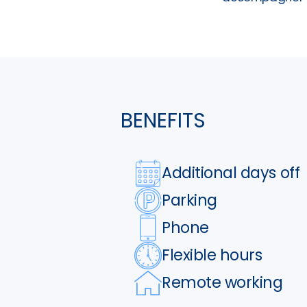
BENEFITS
Additional days off
Parking
Phone
Flexible hours
Remote working