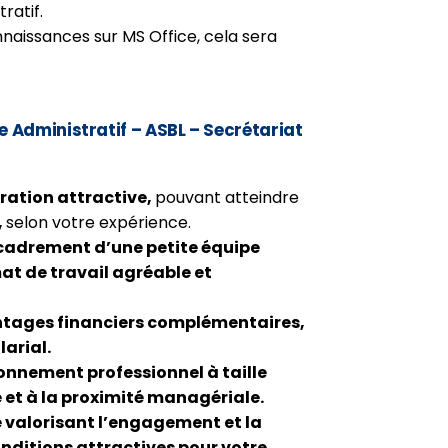
ratif.
nnaissances sur MS Office, cela sera
e Administratif – ASBL – Secrétariat
ration attractive
,
pouvant atteindre
,
selon votre expérience.
cadrement d’une petite équipe
mat de travail agréable et
ntages financiers complémentaires
,
larial.
onnement professionnel à taille
e et à la proximité managériale.
e valorisant l’engagement et la
onditions attractives pour votre