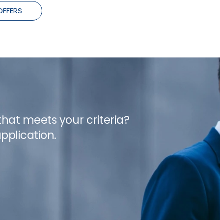
OFFERS
 that meets your criteria?
pplication.