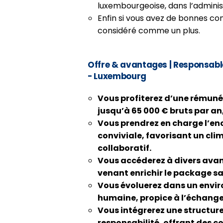
luxembourgeoise, dans l’administ
Enfin si vous avez de bonnes co
considéré comme un plus.
Offre & avantages
| Responsabl
- Luxembourg
Vous profiterez d’une rémuné
jusqu’à
65 000 € bruts
par an
Vous prendrez en charge l’en
conviviale
, favorisant un cli
collaboratif.
Vous accéderez à divers ava
venant enrichir le package sa
Vous évoluerez dans un envir
humaine
, propice à l’échang
Vous intégrerez une structur
responsabilité
, offrant des c