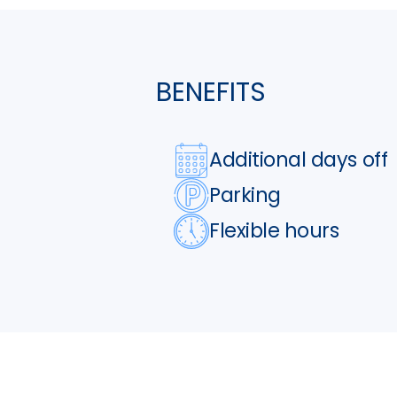
BENEFITS
Additional days off
Parking
Flexible hours