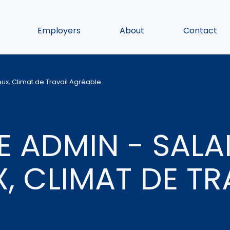
Employers
About
Contact
x, Climat de Travail Agréable
 ADMIN - SALA
 CLIMAT DE TR