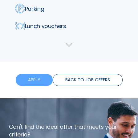
Parking
Lunch vouchers
Training
Show
more
Flexible hours
Bonus
APPLY
BACK TO JOB OFFERS
Can't find the ideal offer that meets your
criteria?