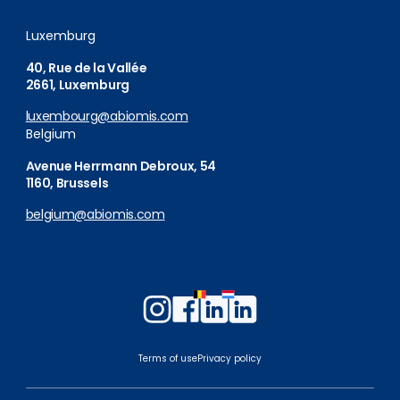
Luxemburg
40, Rue de la Vallée
2661, Luxemburg
luxembourg@abiomis.com
Belgium
Avenue Herrmann Debroux, 54
1160, Brussels
belgium@abiomis.com
Follow
Follow
Follow
Follow
us
us
us
us
on
on
on
on
Terms of use
Privacy policy
Instagram
Facebook
LinkedIn
LinkedIn
Belgium
Luxembourg