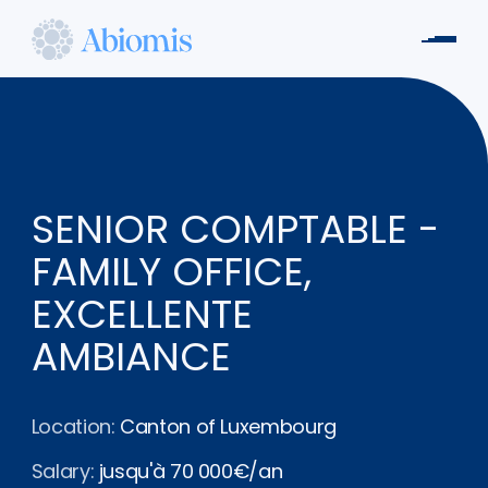
Skip
to
Men
main
Abiomis
content
SENIOR COMPTABLE -
FAMILY OFFICE,
EXCELLENTE
AMBIANCE
Location:
Canton of Luxembourg
Salary:
jusqu'à 70 000€/an