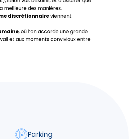
, selon vos besoins, et d’assurer que
la meilleure des manières.
me discrétionnaire
viennent
humaine
, où l’on accorde une grande
vail et aux moments conviviaux entre
Parking