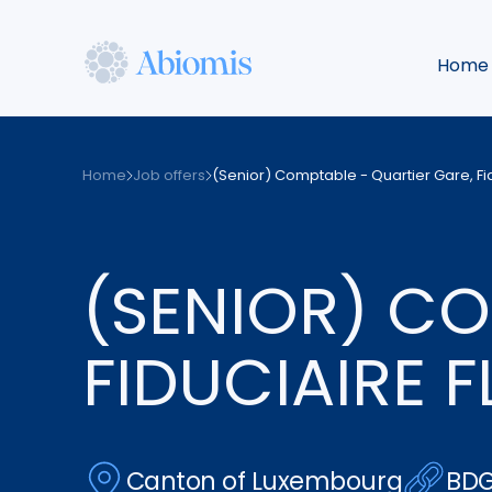
Skip
to
Home
main
content
Abiomis
Home
Job offers
(Senior) Comptable - Quartier Gare, Fid
(SENIOR) CO
FIDUCIAIRE F
Canton of Luxembourg
BDG