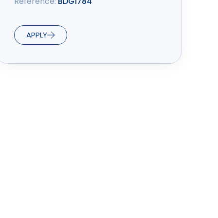
Reference:
BDG1784
APPLY