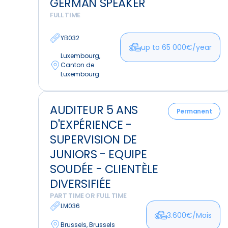
GERMAN SPEAKER
sized,
FULL TIME
German
Speaker
YB032
up to 65 000€/year
Luxembourg,
Canton de
Luxembourg
Auditeur
AUDITEUR 5 ANS
5
Permanent
D'EXPÉRIENCE -
ans
d'expérience
SUPERVISION DE
-
JUNIORS - EQUIPE
Supervision
SOUDÉE - CLIENTÈLE
de
DIVERSIFIÉE
Juniors
PART TIME OR FULL TIME
-
LM036
Equipe
3.600€/Mois
soudée
Brussels, Brussels