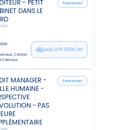
DITEUR - PETIT
Permanent
BINET DANS LE
t
RD
TIME
D395
jusqu'à 55 000€/an
lervaux, Canton
e Clervaux
DIT MANAGER -
er
Permanent
ILLE HUMAINE -
RSPECTIVE
ne
ÉVOLUTION - PAS
HEURE
ctive
PPLÉMENTAIRE
tion
TIME