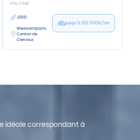
FULL TIME
le
Nord
JD331
jusqu'à 100 000€/an
Weiswampach,
Canton de
Clervaux
re idéale correspondant à