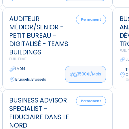
Auditeur
Busine
AUDITEUR
BU
médior/senior
Officer
Permanent
MÉDIOR/SENIOR -
AN
-
-
Petit
Analys
PETIT BUREAU -
DÉ
Bureau
et
DIGITALISÉ - TEAMS
TR
-
Dével
BUILDINGS
FULL 
Digitalisé
Troisvi
FULL TIME
J
-
Teams
LM014
Tr
3500€/Mois
C
buildings
Brussels, Brussels
C
Business
BUSINESS ADVISOR
Advisor
Permanent
SPECIALIST -
Specialist
-
FIDUCIAIRE DANS LE
Fiduciaire
NORD
dans