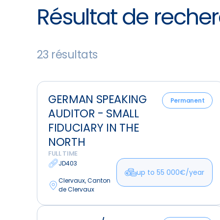
Résultat de reche
23 résultats
German
GERMAN SPEAKING
Speaking
Permanent
AUDITOR - SMALL
Auditor
-
FIDUCIARY IN THE
Small
NORTH
Fiduciary
FULL TIME
in
JD403
up to 55 000€/year
the
Clervaux, Canton
North
de Clervaux
Auditeur/trice