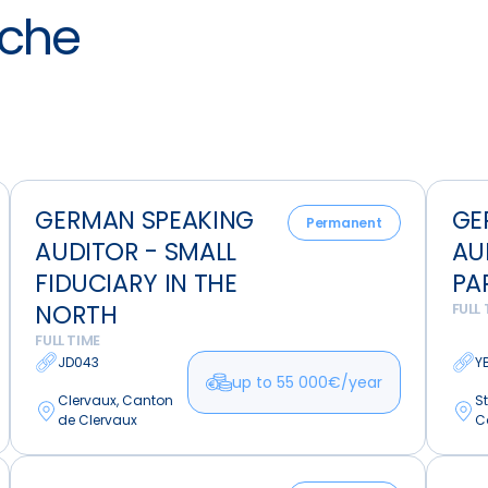
rche
German
Germa
GERMAN SPEAKING
GE
Speaking
Speaki
Permanent
AUDITOR - SMALL
AU
Auditor
Audito
-
-
FIDUCIARY IN THE
PA
Small
Parking
NORTH
FULL 
Fiduciary
Partne
FULL TIME
in
JD043
Y
up to 55 000€/year
the
Clervaux, Canton
St
North
de Clervaux
C
Audit
Audite