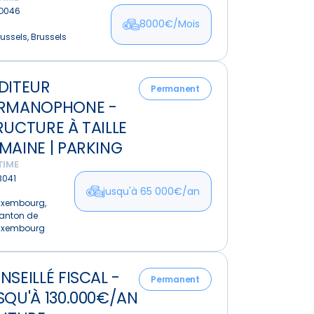
O046
8000€/Mois
e
ussels, Brussels
mentaire
ur
DITEUR
nophone
Permanent
RMANOPHONE -
ure
RUCTURE À TAILLE
MAINE | PARKING
TIME
ne
B041
jusqu'à 65 000€/an
uxembourg,
g
anton de
uxembourg
lé
NSEILLÉ FISCAL -
Permanent
SQU'À 130.000€/AN
à