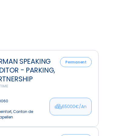
n
RMAN SPEAKING
ng
Permanent
DITOR - PARKING,
r
RTNERSHIP
,
TIME
rship
B060
65000€/An
einfort, Canton de
apellen
ur