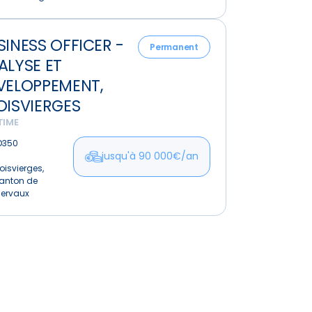
ss
SINESS OFFICER -
Permanent
ALYSE ET
e
VELOPPEMENT,
OISVIERGES
oppement,
TIME
erges
D350
jusqu'à 90 000€/an
oisvierges,
anton de
lervaux