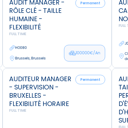
AUDIT MANAGER -
AU
Manager
-
Permanent
RÔLE CLÉ - TAILLE
CA
-
Petit
Rôle
Cabine
HUMAINE -
NO
clé
Dans
FLEXIBILITÉ
FULL 
-
Le
FULL TIME
Taille
Nord
J
humaine
HO080
-
100000€/An
C
Brussels, Brussels
Flexibilité
d
Auditeur
Audit
AUDITEUR MANAGER
AU
Manager
manag
Permanent
- SUPERVISION -
TA
-
-
Supervision
Taille
BRUXELLES -
PE
-
humai
FLEXIBILITÉ HORAIRE
D'
Bruxelles
-
D'
FULL TIME
-
Perspe
SU
Flexibilité
d'évolu
FULL 