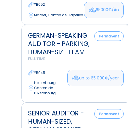
YB052
65000€/An
Mamer, Canton de Capellen
German-
GERMAN-SPEAKING
Speaking
Permanent
AUDITOR - PARKING,
Auditor
-
HUMAN-SIZE TEAM
Parking,
FULL TIME
Human-
size
YB045
up to 65 000€/year
Team
Luxembourg,
Canton de
Luxembourg
Senior
SENIOR AUDITOR -
Auditor
Permanent
HUMAN-SIZED,
-
Human-