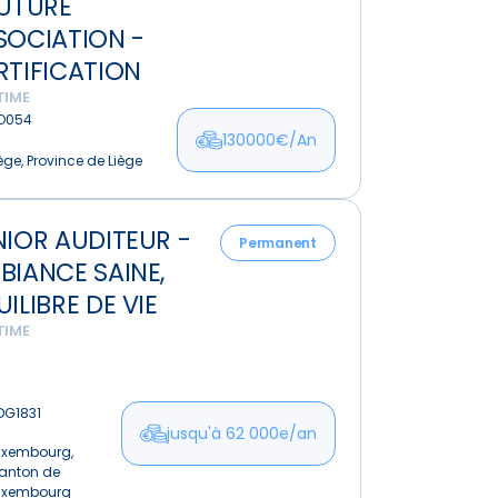
FUTURE
0€/an
SOCIATION -
RTIFICATION
TIME
tion
O054
130000€/An
ège, Province de Liège
cation
NIOR AUDITEUR -
ur
Permanent
BIANCE SAINE,
nce
ILIBRE DE VIE
TIME
re
DG1831
jusqu'à 62 000e/an
uxembourg,
anton de
uxembourg