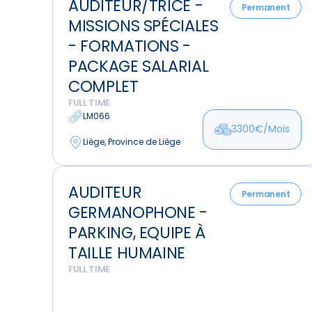
AUDITEUR/TRICE -
-
Permanent
MISSIONS SPÉCIALES
Missions
spéciales
- FORMATIONS -
-
PACKAGE SALARIAL
Formations
COMPLET
-
FULL TIME
Package
LM066
salarial
3300€/Mois
Liège, Province de Liège
complet
Auditeur
AUDITEUR
germanophone
Permanent
GERMANOPHONE -
-
Parking,
PARKING, EQUIPE À
Equipe
TAILLE HUMAINE
à
FULL TIME
taille
humaine