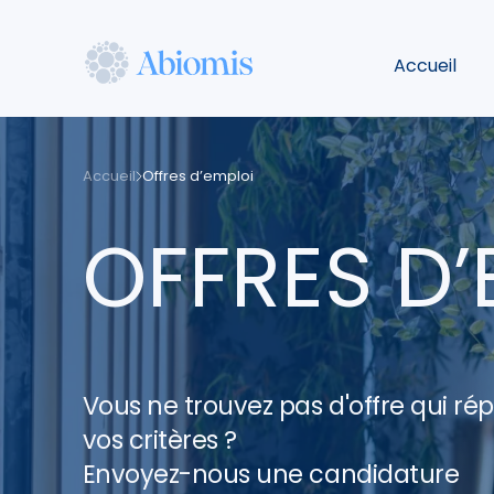
Aller
au
Accueil
contenu
principal
Abiomis
Accueil
Offres d’emploi
OFFRES D’
Vous ne trouvez pas d'offre qui ré
vos critères ?
Envoyez-nous une candidature