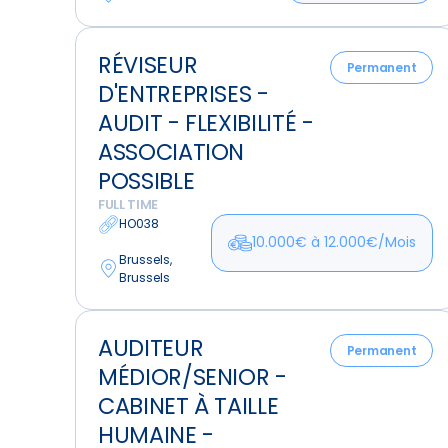
-
Réviseur
Clientèle
RÉVISEUR
d'Entreprises
diversifiée
Permanent
D'ENTREPRISES -
-
Audit
AUDIT - FLEXIBILITÉ -
-
ASSOCIATION
Flexibilité
POSSIBLE
-
FULL TIME
Association
HO038
possible
10.000€ à 12.000€/Mois
Brussels,
Brussels
Auditeur
AUDITEUR
Médior/Senior
Permanent
MÉDIOR/SENIOR -
-
Cabinet
CABINET À TAILLE
à
HUMAINE -
taille