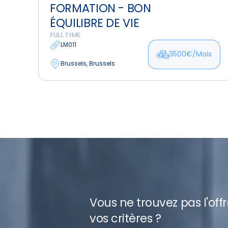
FORMATION - BON
humaine
ÉQUILIBRE DE VIE
-
FULL TIME
Formation
LM011
-
3500€/Mois
Bon
Brussels, Brussels
équilibre
de
vie
Vous ne trouvez pas l'off
vos critères ?