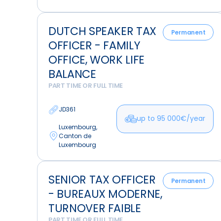
Dutch
DUTCH SPEAKER TAX
Speaker
Permanent
OFFICER - FAMILY
Tax
Officer
OFFICE, WORK LIFE
-
BALANCE
Family
PART TIME OR FULL TIME
Office,
Work
JD361
Life
up to 95 000€/year
Luxembourg,
Balance
Canton de
Luxembourg
Senior
SENIOR TAX OFFICER
Tax
Permanent
- BUREAUX MODERNE,
Officer
-
TURNOVER FAIBLE
Bureaux
PART TIME OR FULL TIME