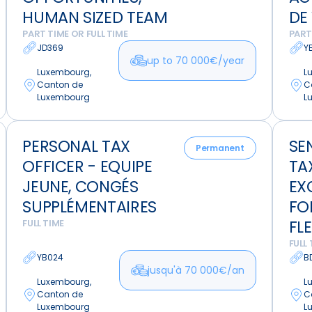
Growth
Ambia
HUMAN SIZED TEAM
DE 
Opportunities,
agréab
PART TIME OR FULL TIME
PART
Human
Equilib
JD369
Y
up to 70 000€/year
Sized
de
Luxembourg,
L
Team
vie
Canton de
C
Luxembourg
L
Personal
Senior
PERSONAL TAX
SE
Tax
Corpor
Permanent
OFFICER - EQUIPE
TA
Officer
Tax
-
Officer
JEUNE, CONGÉS
EX
Equipe
-
SUPPLÉMENTAIRES
FO
jeune,
Excell
FLE
FULL TIME
Congés
Format
FULL 
Supplémentaires
Flexibil
YB024
B
jusqu'à 70 000€/an
Luxembourg,
L
Canton de
C
Luxembourg
L