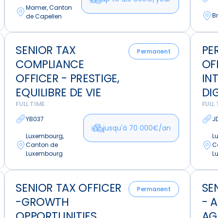
-
Mamer, Canton
Aucun
Br
de Capellen
heure
Senior
Person
supplé
SENIOR TAX
PE
Tax
Tax
Permanent
COMPLIANCE
OF
Compliance
Officer
Officer
-
OFFICER - PRESTIGE,
IN
-
Fiducia
EQUILIBRE DE VIE
DI
Prestige,
Interna
FULL TIME
FULL 
Equilibre
Digital
YB037
J
de
jusqu'à 70 000€/an
Vie
Luxembourg,
L
Canton de
C
Luxembourg
L
Senior
Senior
SENIOR TAX OFFICER
SE
Tax
Tax
Permanent
-GROWTH
- 
Officer
Officer
-
-
OPPORTUNITIES,
AG