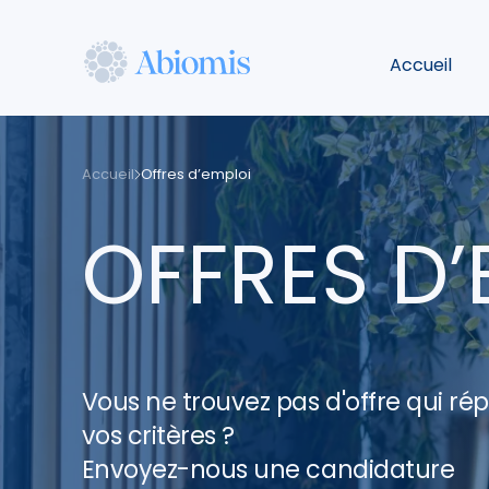
Aller
au
Accueil
contenu
principal
Abiomis
Accueil
Offres d’emploi
OFFRES D’
Vous ne trouvez pas d'offre qui ré
vos critères ?
Envoyez-nous une candidature