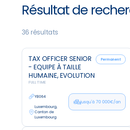
Résultat de reche
36 résultats
Tax
TAX OFFICER SENIOR
Officer
Permanent
- EQUIPE À TAILLE
Senior
-
HUMAINE, EVOLUTION
Equipe
FULL TIME
à
taille
YB064
jusqu'à 70 000€/an
Humaine,
Luxembourg,
Evolution
Canton de
Luxembourg