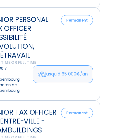
NIOR PERSONAL
al
Permanent
X OFFICER -
SIBILITÉ
ÉVOLUTION,
ité
LÉTRAVAIL
tion,
 TIME OR FULL TIME
vail
B017
jusqu'à 65 000€/an
uxembourg,
anton de
uxembourg
NIOR TAX OFFICER
Permanent
CENTRE-VILLE -
AMBUILDINGS
-
 TIME OR FULL TIME