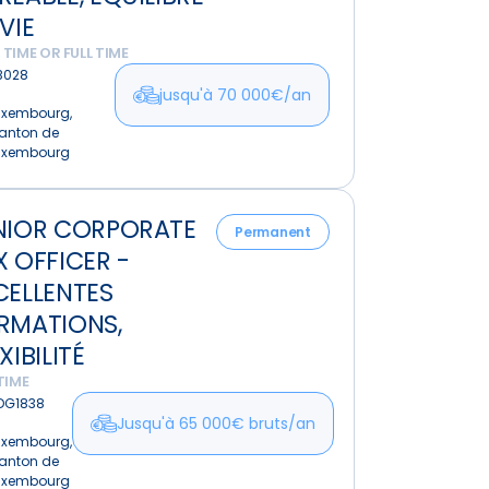
nce
VIE
le,
 TIME OR FULL TIME
re
B028
jusqu'à 70 000€/an
uxembourg,
anton de
uxembourg
NIOR CORPORATE
ate
Permanent
X OFFICER -
CELLENTES
RMATIONS,
entes
XIBILITÉ
ions,
TIME
ité
DG1838
Jusqu'à 65 000€ bruts/an
uxembourg,
anton de
uxembourg