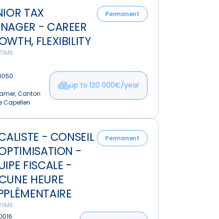
NIOR TAX
Permanent
NAGER - CAREER
er
OWTH, FLEXIBILITY
TIME
,
ity
B050
up to 120 000€/year
amer, Canton
e Capellen
ste
SCALISTE - CONSEIL
Permanent
 OPTIMISATION -
l
UIPE FISCALE -
sation
CUNE HEURE
PPLÉMENTAIRE
TIME
O016