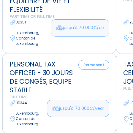
EQUILIBRE DE VIE ET
de
ville
FLEXIBILITÉ
Vie
-
PART TIME OR FULL TIME
et
Teambu
JD351
Y
Flexibilité
jusqu'à 70 000€/an
Luxembourg,
L
Canton de
C
Luxembourg
L
Personal
Tax
PERSONAL TAX
TA
Tax
Officer
Permanent
OFFICER - 30 JOURS
CEN
Officer
-
-
Centre
DE CONGÉS, EQUIPE
JO
30
Ville,
STABLE
FULL 
Jours
30
FULL TIME
de
Jours
JD344
J
jusqu'à 70 000€/year
Congés,
de
Luxembourg,
L
Equipe
Congé
Canton de
C
Stable
Luxembourg
L