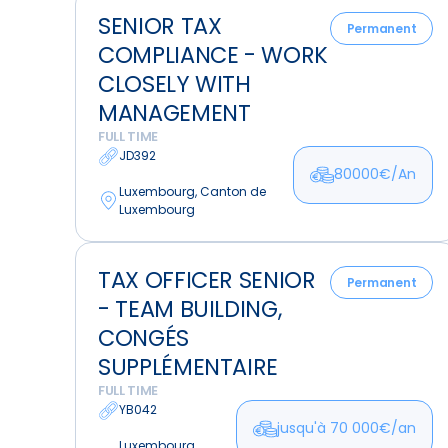
Senior
SENIOR TAX
Tax
Permanent
COMPLIANCE - WORK
Compliance
-
CLOSELY WITH
Work
MANAGEMENT
Closely
FULL TIME
With
JD392
80000€/An
Management
Luxembourg, Canton de
Luxembourg
Tax
TAX OFFICER SENIOR
Officer
Permanent
- TEAM BUILDING,
Senior
-
CONGÉS
Team
SUPPLÉMENTAIRE
Building,
FULL TIME
Congés
YB042
jusqu'à 70 000€/an
Supplémentaire
Luxembourg,