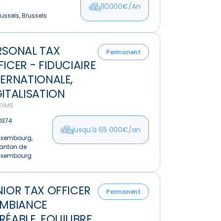
110000€/An
e
ussels, Brussels
al
mentaire
RSONAL TAX
Permanent
FICER - FIDUCIAIRE
TERNATIONALE,
ire
GITALISATION
tionale,
TIME
isation
D374
jusqu'à 65 000€/an
uxembourg,
anton de
uxembourg
NIOR TAX OFFICER
Permanent
AMBIANCE
RÉABLE, EQUILIBRE