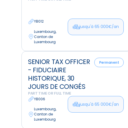
moderne,
Turnover
faible
YB012
jusqu'à 65 000€/an
Luxembourg,
Canton de
Luxembourg
Senior
SENIOR TAX OFFICER
Tax
Permanent
- FIDUCIAIRE
Officer
-
HISTORIQUE, 30
Fiduciaire
JOURS DE CONGÉS
Historique,
PART TIME OR FULL TIME
30
YB006
jusqu'à 65 000€/an
jours
Luxembourg,
de
Canton de
congés
Luxembourg