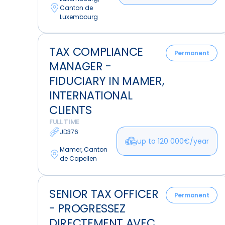
Canton de
Luxembourg
Tax
TAX COMPLIANCE
Compliance
Permanent
MANAGER -
Manager
-
FIDUCIARY IN MAMER,
Fiduciary
INTERNATIONAL
in
CLIENTS
Mamer,
FULL TIME
International
JD376
Clients
up to 120 000€/year
Mamer, Canton
de Capellen
Senior
SENIOR TAX OFFICER
Tax
Permanent
- PROGRESSEZ
Officer
-
DIRECTEMENT AVEC