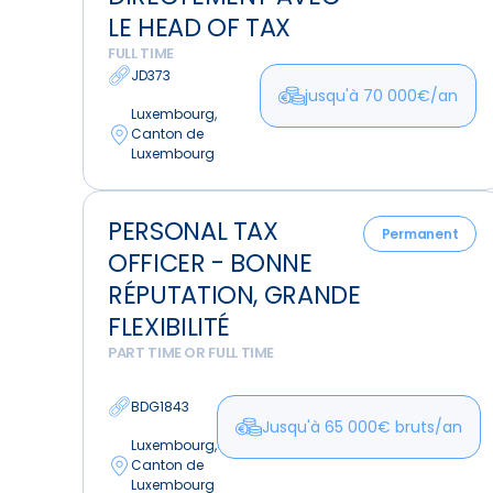
Progressez
LE HEAD OF TAX
Directement
FULL TIME
avec
JD373
jusqu'à 70 000€/an
le
Luxembourg,
Head
Canton de
Of
Luxembourg
Tax
Personal
PERSONAL TAX
Tax
Permanent
OFFICER - BONNE
Officer
-
RÉPUTATION, GRANDE
Bonne
FLEXIBILITÉ
Réputation,
PART TIME OR FULL TIME
Grande
Flexibilité
BDG1843
Jusqu'à 65 000€ bruts/an
Luxembourg,
Canton de
Luxembourg