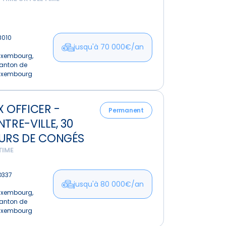
ildings
B010
jusqu'à 70 000€/an
uxembourg,
anton de
uxembourg
X OFFICER -
Permanent
TRE-VILLE, 30
-
URS DE CONGÉS
TIME
D337
jusqu'à 80 000€/an
uxembourg,
s
anton de
uxembourg