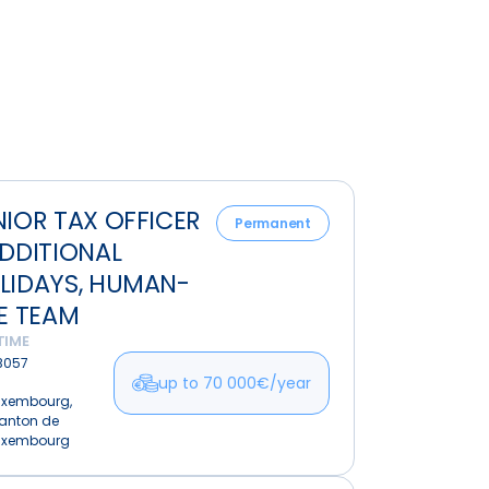
NIOR TAX OFFICER
Permanent
ADDITIONAL
LIDAYS, HUMAN-
nal
ZE TEAM
s,
TIME
-
B057
up to 70 000€/year
uxembourg,
anton de
uxembourg